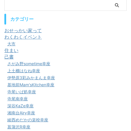
カテゴリー
おせっかい家って
わくわくイベント
大市
住まい
己書
さがみ野sometime幸座
上土棚はなね幸座
伊勢原3彩みかまんま幸座
基地前Mam'sKitchen幸座
寺尾いば処幸座
寺尾南幸座
深谷KaZe幸座
湘南台Airy幸座
綾西めだかの楽校幸座
菖蒲沢R幸座