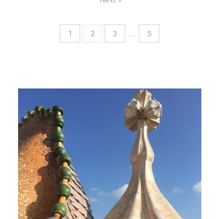
1
2
3
…
5