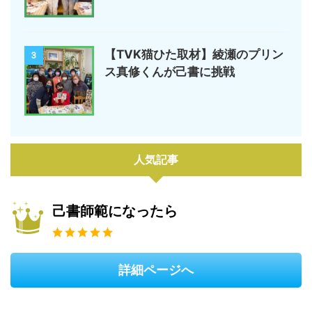
【TVK猫ひた取材】綾瀬のプリン
3
ス真修くんが己書に挑戦
人気記事
己書師範になったら
詳細ページへ