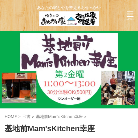
あなたの家と心を整えるおせっかい
HOME
>
己書
>
基地前Mam'sKitchen幸座
>
基地前Mam'sKitchen幸座