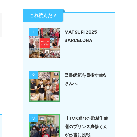
これ読んだ？
MATSURI 2025
1
BARCELONA
己書師範を目指す生徒
2
さんへ
【TVK猫ひた取材】綾
3
瀬のプリンス真修くん
が己書に挑戦