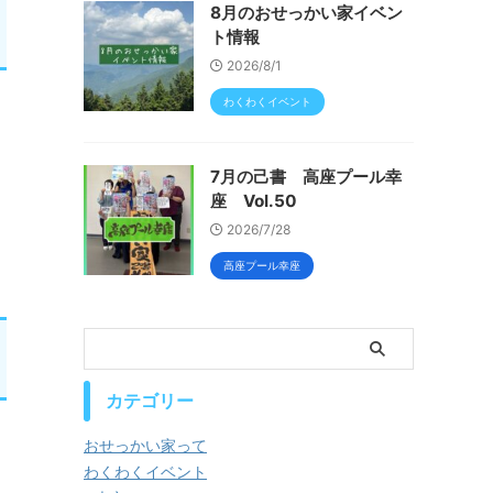
8月のおせっかい家イベン
ト情報
2026/8/1
わくわくイベント
7月の己書 高座プール幸
座 Vol.50
2026/7/28
高座プール幸座
カテゴリー
おせっかい家って
わくわくイベント