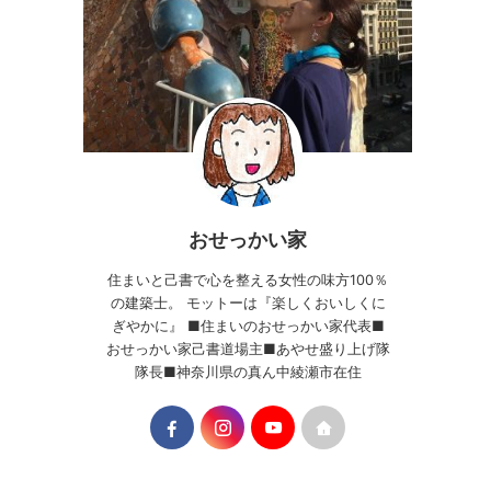
おせっかい家
住まいと己書で心を整える女性の味方100％
の建築士。 モットーは『楽しくおいしくに
ぎやかに』 ■住まいのおせっかい家代表■
おせっかい家己書道場主■あやせ盛り上げ隊
隊長■神奈川県の真ん中綾瀬市在住