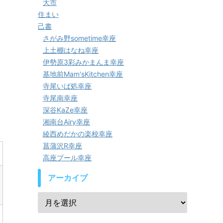
大市
住まい
己書
さがみ野sometime幸座
上土棚はなね幸座
伊勢原3彩みかまんま幸座
基地前Mam'sKitchen幸座
寺尾いば処幸座
寺尾南幸座
深谷KaZe幸座
湘南台Airy幸座
綾西めだかの楽校幸座
菖蒲沢R幸座
高座プール幸座
アーカイブ