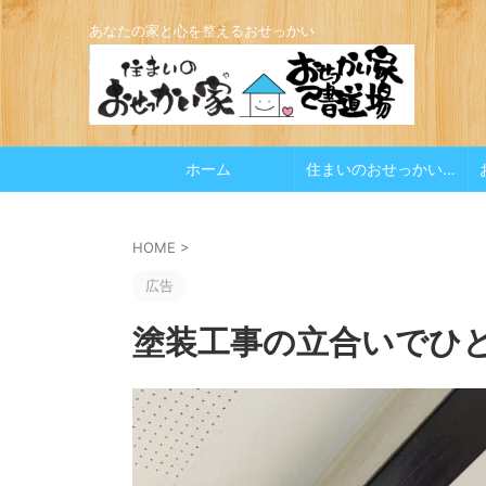
あなたの家と心を整えるおせっかい
ホーム
住まいのおせっかい家
HOME
>
広告
塗装工事の立合いでひ