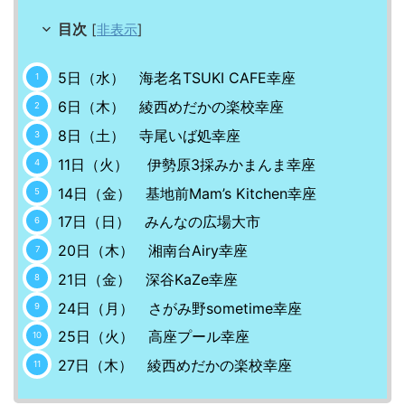
目次
[
非表示
]
5日（水） 海老名TSUKI CAFE幸座
6日（木） 綾西めだかの楽校幸座
8日（土） 寺尾いば処幸座
11日（火） 伊勢原3採みかまんま幸座
14日（金） 基地前Mam’s Kitchen幸座
17日（日） みんなの広場大市
20日（木） 湘南台Airy幸座
21日（金） 深谷KaZe幸座
24日（月） さがみ野sometime幸座
25日（火） 高座プール幸座
27日（木） 綾西めだかの楽校幸座