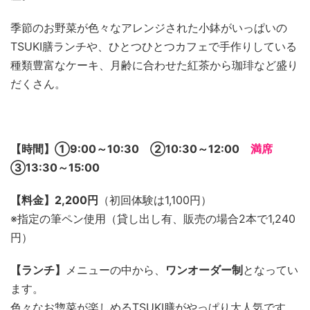
季節のお野菜が色々なアレンジされた小鉢がいっぱいの
TSUKI膳ランチや、ひとつひとつカフェで手作りしている
種類豊富なケーキ、月齢に合わせた紅茶から珈琲など盛り
だくさん。
【時間】➀9:00～10:30 ②10:30～12:00
満席
③13:30～15:00
【料金】2,200円
（初回体験は1,100円）
※指定の筆ペン使用（貸し出し有、販売の場合2本で1,240
円）
【ランチ】
メニューの中から、
ワンオーダー制
となってい
ます。
色々なお惣菜が楽しめるTSUKI膳がやっぱり大人気です