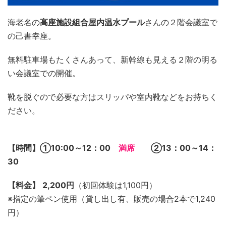
海老名の
高座施設組合屋内温水プール
さんの２階会議室で
の己書幸座。
無料駐車場もたくさんあって、新幹線も見える２階の明る
い会議室での開催。
靴を脱ぐので必要な方はスリッパや室内靴などをお持ちく
ださい。
【時間】①10:00～12：00
満席
②13：00～14：
30
【料金】
2,200円
（初回体験は1,100円）
※指定の筆ペン使用（貸し出し有、販売の場合2本で1,240
円）