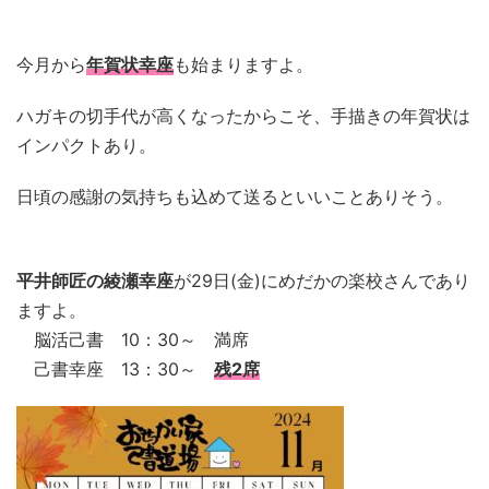
今月から
年賀状幸座
も始まりますよ。
ハガキの切手代が高くなったからこそ、手描きの年賀状は
インパクトあり。
日頃の感謝の気持ちも込めて送るといいことありそう。
平井師匠の綾瀬幸座
が29日(金)にめだかの楽校さんであり
ますよ。
脳活己書 10：30～ 満席
己書幸座 13：30～
残2席