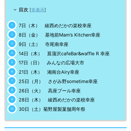
目次
[
非表示
]
7日（木） 綾西めだかの楽校幸座
8日（金） 基地前Mam’s Kitchen幸座
9日（土） 寺尾南幸座
14日（木） 菖蒲沢cafeBar&waffle R 幸座
17日（日） みんなの広場大市
21日（木） 湘南台Airy幸座
25日（月） さがみ野sometime幸座
26日（火） 高座プール幸座
28日（木） 綾西めだかの楽校幸座
30日（土）菊野屋製菓舗周年祭