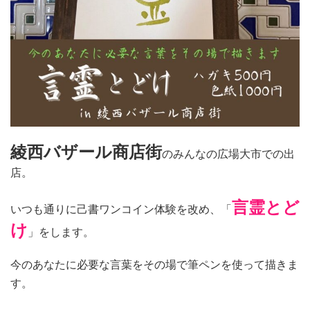
綾西バザール商店街
のみんなの広場大市での出
店。
言霊とど
いつも通りに己書ワンコイン体験を改め、「
け
」をします。
今のあなたに必要な言葉をその場で筆ペンを使って描きま
す。