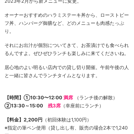
2023年2月から新メニューに変更。
オーナーおすすめのハラミステーキ丼から、ローストビー
フ丼、ハンバーグ御膳など、どのメニューも肉感たっぷ
り。
それにお出汁が個別についてきて、お茶漬けでも食べられ
るんですよ。ぜひぜひランチも楽しみに来てくださいね。
居心地のよい明るい店内での貸し切り開催。午前午後の人
と一緒に皆さんでランチタイムとなります。
【時間】①10:30〜12:00
満席
（ランチ後の解散）
②13:30～15:00
残3席
（幸座前にランチ）
【料金】2,200円
（初回体験は1,100円）
※指定の筆ペン使用（貸し出し有、販売の場合2本で1,240