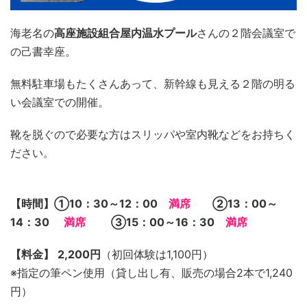
海老名の
高座施設組合屋内温水プール
さんの２階会議室で
の己書幸座。
無料駐車場もたくさんあって、新幹線も見える２階の明る
い会議室での開催。
靴を脱ぐので必要な方はスリッパや室内靴などをお持ちく
ださい。
【時間】①10：30～12：00
満席
②13：00～
14：30
満席
③15：00～16：30
満席
【料金】
2,200円
（初回体験は1,100円）
※指定の筆ペン使用（貸し出し有、販売の場合2本で1,240
円）