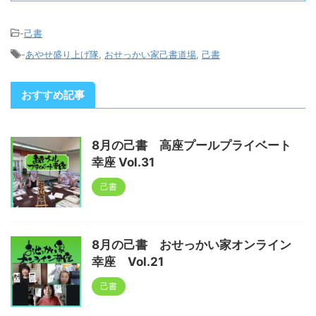
-
己書
-
あやせ盛り上げ隊
,
おせっかい家己書道場
,
己書
おすすめ記事
8月の己書 高座プールプライベート
幸座 Vol.31
己書
8月の己書 おせっかい家オンライン
幸座 Vol.21
己書