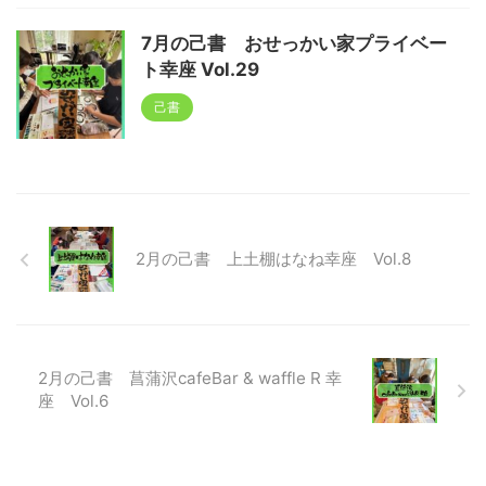
7月の己書 おせっかい家プライベー
ト幸座 Vol.29
己書
2月の己書 上土棚はなね幸座 Vol.8
2月の己書 菖蒲沢cafeBar & waffle R 幸
座 Vol.6