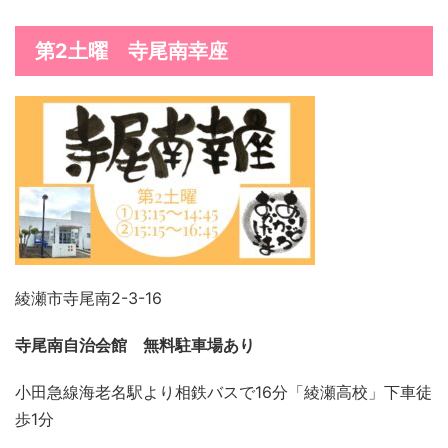
第2
土曜 寺尾南幸座
綾瀬市寺尾南2-3-16
寺尾南自治会館
無料駐車場あり
小田急線海老名駅より相鉄バスで16分「綾瀬高校」下車徒
歩1分