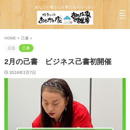
あなたの家と心を整えるおせっかい
HOME
>
己書
>
広告
己書
2月の己書 ビジネス己書初開催
2024年2月7日