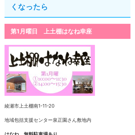
くなったら
第1月曜日 上土棚はなね幸座
綾瀬市上土棚南1-11-20
地域包括支援センター泉正園さん敷地内
はなね
無料駐車場あり