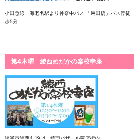
小田急線 海老名駅より神奈中バス 「用田橋」バス停徒
歩5分
第
4木曜
綾西めだかの楽校幸座
綾瀬市綾西4-19-4 綾西バザール商店街内