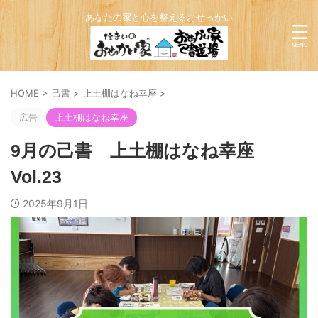
あなたの家と心を整えるおせっかい
HOME
>
己書
>
上土棚はなね幸座
>
広告
上土棚はなね幸座
9月の己書 上土棚はなね幸座
Vol.23
2025年9月1日