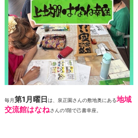
第1月曜日
地域
毎月
は、泉正園さんの敷地奥にある
交流館はなね
さんの1階で己書幸座。