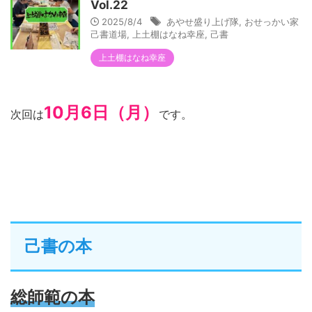
Vol.22
2025/8/4
あやせ盛り上げ隊
,
おせっかい家
己書道場
,
上土棚はなね幸座
,
己書
上土棚はなね幸座
10月6日（月）
次回は
です。
己書の本
総師範の本