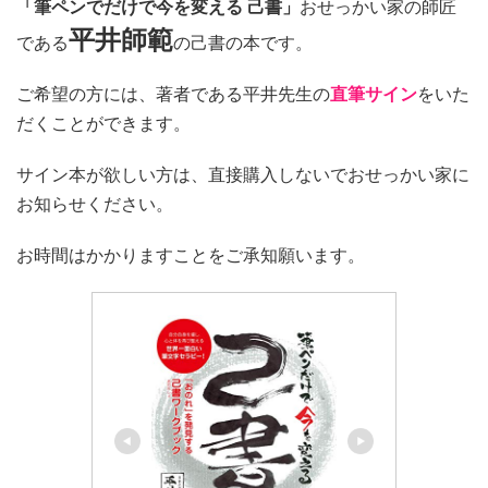
「筆ペンでだけで今を変える 己書」
おせっかい家の師匠
平井師範
である
の己書の本です。
ご希望の方には、著者である平井先生の
直筆サイン
をいた
だくことができます。
サイン本が欲しい方は、直接購入しないでおせっかい家に
お知らせください。
お時間はかかりますことをご承知願います。