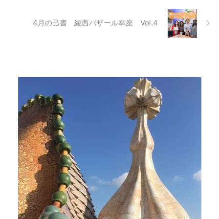
4月の己書 綾西バザール幸座 Vol.4