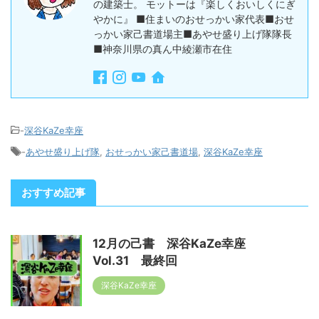
の建築士。 モットーは『楽しくおいしくにぎ
やかに』 ■住まいのおせっかい家代表■おせ
っかい家己書道場主■あやせ盛り上げ隊隊長
■神奈川県の真ん中綾瀬市在住
-
深谷KaZe幸座
-
あやせ盛り上げ隊
,
おせっかい家己書道場
,
深谷KaZe幸座
おすすめ記事
12月の己書 深谷KaZe幸座
Vol.31 最終回
深谷KaZe幸座