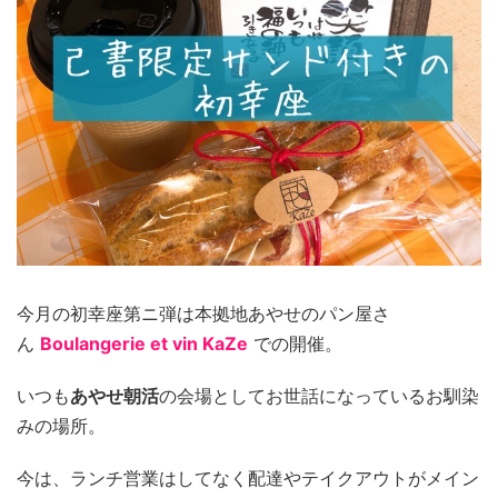
今月の初幸座第ニ弾は本拠地あやせのパン屋さ
ん
Boulangerie et vin KaZe
での開催。
いつも
あやせ朝活
の会場としてお世話になっているお馴染
みの場所。
今は、ランチ営業はしてなく配達やテイクアウトがメイン