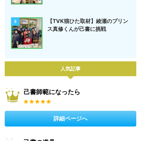
【TVK猫ひた取材】綾瀬のプリン
3
ス真修くんが己書に挑戦
人気記事
己書師範になったら
詳細ページへ