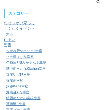
カテゴリー
おせっかい家って
わくわくイベント
大市
住まい
己書
さがみ野sometime幸座
上土棚はなね幸座
伊勢原3彩みかまんま幸座
基地前Mam'sKitchen幸座
寺尾いば処幸座
寺尾南幸座
深谷KaZe幸座
湘南台Airy幸座
綾西めだかの楽校幸座
菖蒲沢R幸座
高座プール幸座