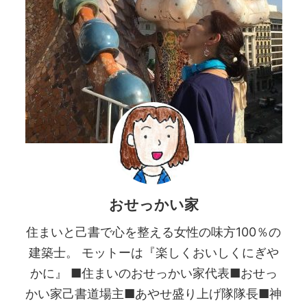
おせっかい家
住まいと己書で心を整える女性の味方100％の
建築士。 モットーは『楽しくおいしくにぎや
かに』 ■住まいのおせっかい家代表■おせっ
かい家己書道場主■あやせ盛り上げ隊隊長■神