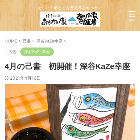
あなたの家と心を整えるおせっかい
HOME
>
己書
>
深谷KaZe幸座
>
広告
深谷KaZe幸座
4月の己書 初開催！深谷KaZe幸座
2021年4月16日