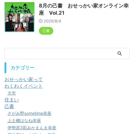
8月の己書 おせっかい家オンライン幸
座 Vol.21
2026/8/4
己書
カテゴリー
おせっかい家って
わくわくイベント
大市
住まい
己書
さがみ野sometime幸座
上土棚はなね幸座
伊勢原3彩みかまんま幸座