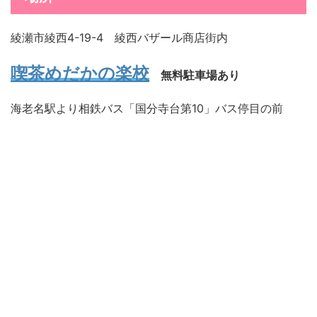
綾瀬市綾西4-19-4 綾西バザール商店街内
喫茶めだかの楽校
無料駐車場あり
海老名駅より相鉄バス「国分寺台第10」バス停目の前