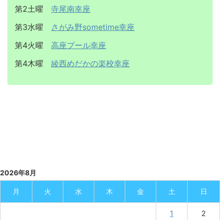
第2土曜
寺尾南幸座
第3水曜
さがみ野sometime幸座
第4火曜
高座プール幸座
第4木曜
綾西めだかの楽校幸座
2026年8月
月
火
水
木
金
土
日
1
2