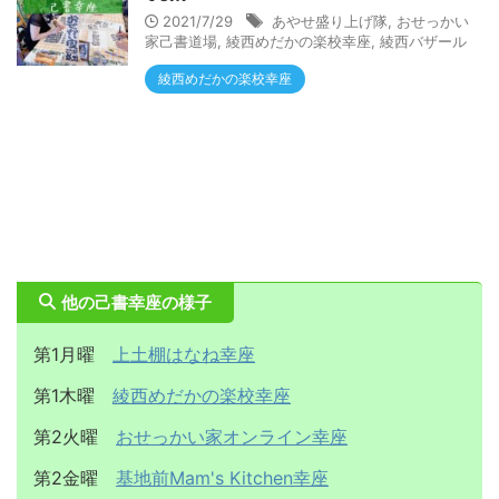
2021/7/29
あやせ盛り上げ隊
,
おせっかい
家己書道場
,
綾西めだかの楽校幸座
,
綾西バザール
綾西めだかの楽校幸座
他の己書幸座の様子
第1月曜
上土棚はなね幸座
第1木曜
綾西めだかの楽校幸座
第2火曜
おせっかい家オンライン幸座
第2金曜
基地前Mam's Kitchen幸座