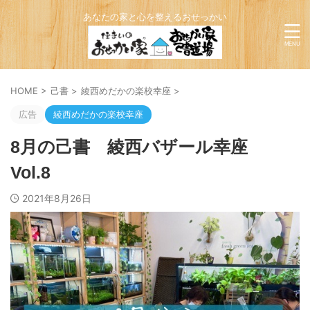
あなたの家と心を整えるおせっかい
HOME
>
己書
>
綾西めだかの楽校幸座
>
広告
綾西めだかの楽校幸座
8月の己書 綾西バザール幸座
Vol.8
2021年8月26日