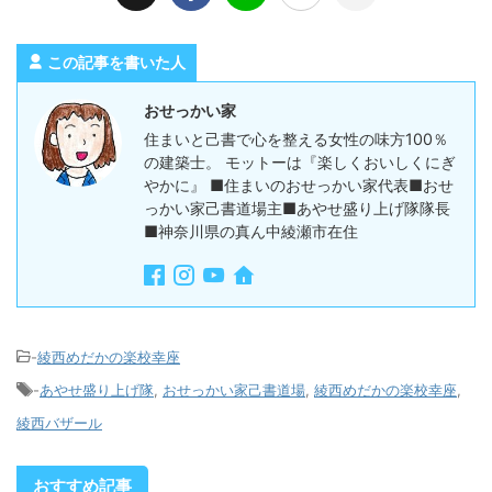
この記事を書いた人
おせっかい家
住まいと己書で心を整える女性の味方100％
の建築士。 モットーは『楽しくおいしくにぎ
やかに』 ■住まいのおせっかい家代表■おせ
っかい家己書道場主■あやせ盛り上げ隊隊長
■神奈川県の真ん中綾瀬市在住
-
綾西めだかの楽校幸座
-
あやせ盛り上げ隊
,
おせっかい家己書道場
,
綾西めだかの楽校幸座
,
綾西バザール
おすすめ記事