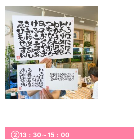
②13：30～15：00