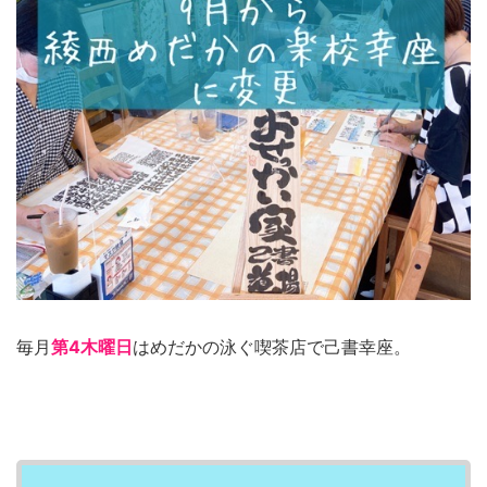
毎月
第4木曜日
はめだかの泳ぐ喫茶店で己書幸座。