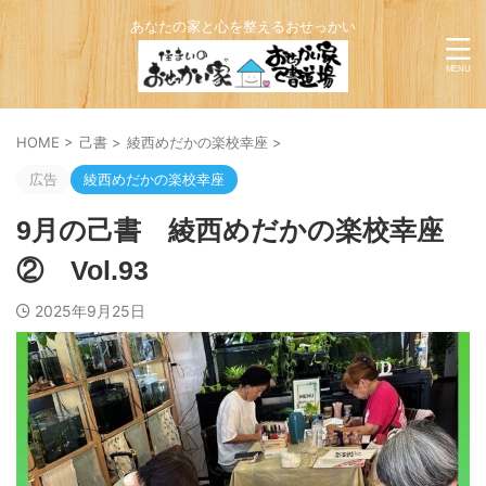
あなたの家と心を整えるおせっかい
HOME
>
己書
>
綾西めだかの楽校幸座
>
広告
綾西めだかの楽校幸座
9月の己書 綾西めだかの楽校幸座
② Vol.93
2025年9月25日