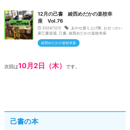
12月の己書 綾西めだかの楽校幸
座 Vol.76
2024/12/5
あやせ盛り上げ隊
,
おせっかい
家己書道場
,
己書
,
綾西めだかの楽校幸座
綾西めだかの楽校幸座
10月2日（木）
次回は
です。
己書の本