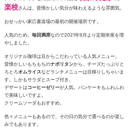
楽校
さんは、昔懐かしい気分が味わえるような雰囲気。
おせっかい家己書道場の最初の開催場所です。
人気のため、
毎回満席
なので2021年9月より定期幸座を増
やしました。
オリジナル珈琲は豆からこだわっている人気メニュー。
昔懐かしいもちもちの
ナポリタン
から、チーズたっぷりと
ろとろ
オムライス
などランチメニューは目移りしちゃいま
す。しかもサラダとスープ付き。
デザートは
コーヒーゼリー
が人気。パンケーキもふわふわ
で美味しいですよ。
クリームソーダもおすすめ。
色々メニューもあるので、その日の気分で選べるのが楽し
みでもあります。