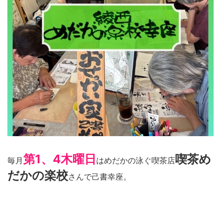
第1、4木曜日
喫茶め
毎月
はめだかの泳ぐ喫茶店
だかの楽校
さんで己書幸座。