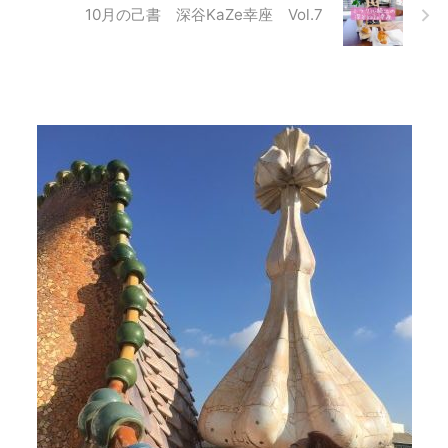
10月の己書 深谷KaZe幸座 Vol.7