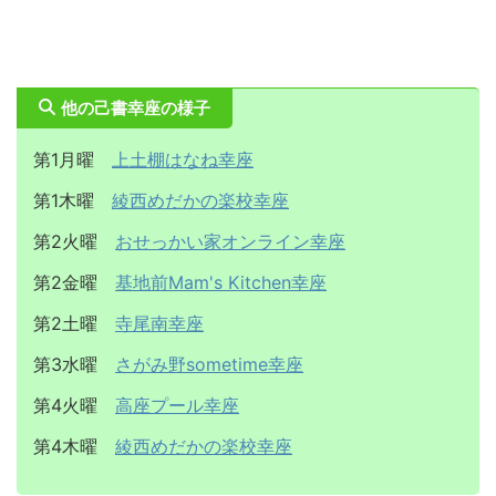
他の己書幸座の様子
第1月曜
上土棚はなね幸座
第1木曜
綾西めだかの楽校幸座
第2火曜
おせっかい家オンライン幸座
第2金曜
基地前Mam's Kitchen幸座
第2土曜
寺尾南幸座
第3水曜
さがみ野sometime幸座
第4火曜
高座プール幸座
第4木曜
綾西めだかの楽校幸座