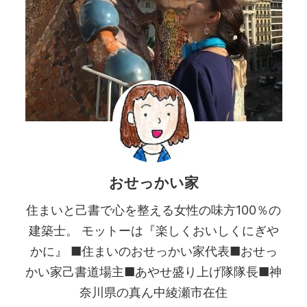
おせっかい家
住まいと己書で心を整える女性の味方100％の
建築士。 モットーは『楽しくおいしくにぎや
かに』 ■住まいのおせっかい家代表■おせっ
かい家己書道場主■あやせ盛り上げ隊隊長■神
奈川県の真ん中綾瀬市在住