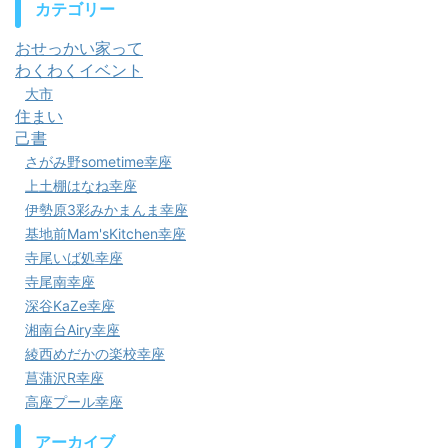
カテゴリー
おせっかい家って
わくわくイベント
大市
住まい
己書
さがみ野sometime幸座
上土棚はなね幸座
伊勢原3彩みかまんま幸座
基地前Mam'sKitchen幸座
寺尾いば処幸座
寺尾南幸座
深谷KaZe幸座
湘南台Airy幸座
綾西めだかの楽校幸座
菖蒲沢R幸座
高座プール幸座
アーカイブ