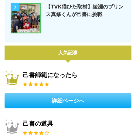
【TVK猫ひた取材】綾瀬のプリン
3
ス真修くんが己書に挑戦
人気記事
己書師範になったら
詳細ページへ
己書の道具