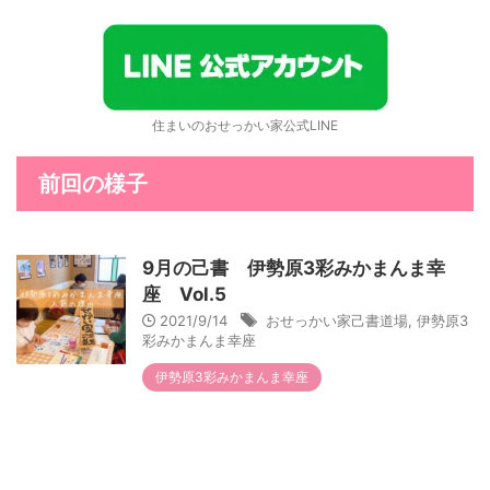
住まいのおせっかい家公式LINE
前回の様子
9月の己書 伊勢原3彩みかまんま幸
座 Vol.5
2021/9/14
おせっかい家己書道場
,
伊勢原3
彩みかまんま幸座
伊勢原3彩みかまんま幸座