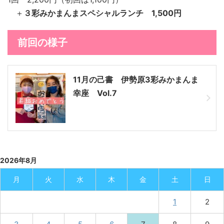
＋
３彩みかまんまスペシャルランチ 1,500円
前回の様子
11月の己書 伊勢原3彩みかまんま
幸座 Vol.7
2026年8月
月
火
水
木
金
土
日
1
2