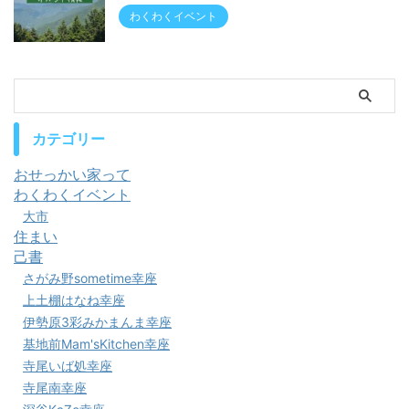
わくわくイベント
カテゴリー
おせっかい家って
わくわくイベント
大市
住まい
己書
さがみ野sometime幸座
上土棚はなね幸座
伊勢原3彩みかまんま幸座
基地前Mam'sKitchen幸座
寺尾いば処幸座
寺尾南幸座