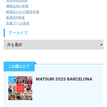
深谷KaZe幸座
湘南台Airy幸座
綾西めだかの楽校幸座
菖蒲沢R幸座
高座プール幸座
アーカイブ
これ読んだ？
MATSURI 2025 BARCELONA
1