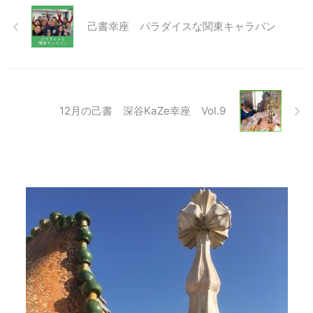
己書幸座 パラダイスな関東キャラバン
12月の己書 深谷KaZe幸座 Vol.9