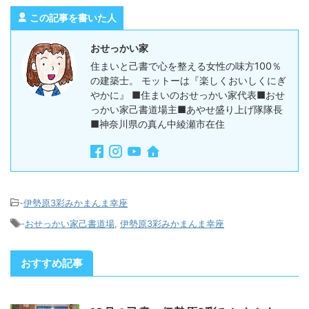
この記事を書いた人
おせっかい家
住まいと己書で心を整える女性の味方100％
の建築士。 モットーは『楽しくおいしくにぎ
やかに』 ■住まいのおせっかい家代表■おせ
っかい家己書道場主■あやせ盛り上げ隊隊長
■神奈川県の真ん中綾瀬市在住
-
伊勢原3彩みかまんま幸座
-
おせっかい家己書道場
,
伊勢原3彩みかまんま幸座
おすすめ記事