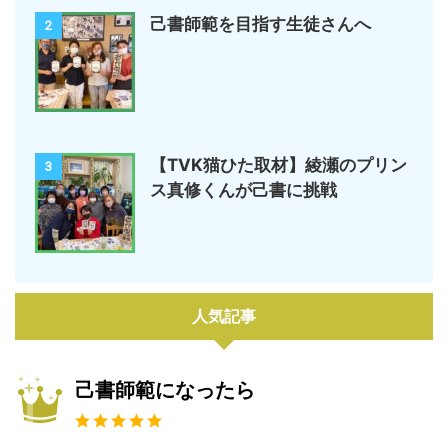
己書師範を目指す生徒さんへ
2
【TVK猫ひた取材】綾瀬のプリン
3
ス真修くんが己書に挑戦
人気記事
己書師範になったら