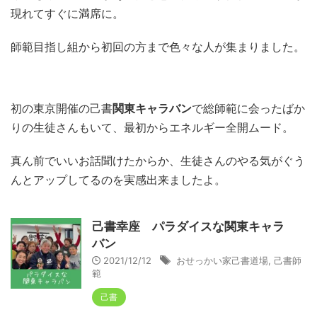
現れてすぐに満席に。
師範目指し組から初回の方まで色々な人が集まりました。
初の東京開催の己書
関東キャラバン
で総師範に会ったばか
りの生徒さんもいて、最初からエネルギー全開ムード。
真ん前でいいお話聞けたからか、生徒さんのやる気がぐう
んとアップしてるのを実感出来ましたよ。
己書幸座 パラダイスな関東キャラ
バン
2021/12/12
おせっかい家己書道場
,
己書師
範
己書