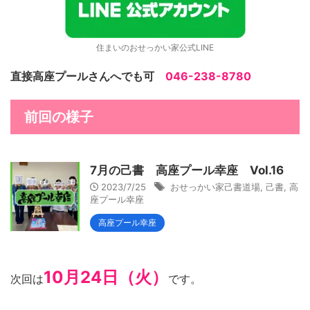
住まいのおせっかい家公式LINE
直接高座プールさんへでも可
046-238-8780
前回の様子
7月の己書 高座プール幸座 Vol.16
2023/7/25
おせっかい家己書道場
,
己書
,
高
座プール幸座
高座プール幸座
10月24日（火）
次回は
です。