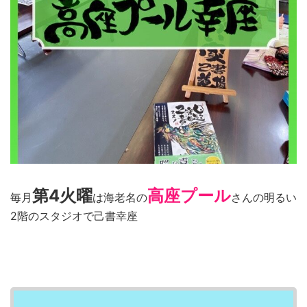
第4火曜
高座プール
毎月
は海老名の
さんの明るい
2階のスタジオで己書幸座