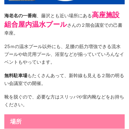
高座施設
海老名の一番南
、藤沢とも近い場所にある
組合屋内温水プール
さんの２階会議室での己書
幸座。
25ｍの温水プール以外にも、足腰の筋力増強できる流水
プールや幼児用プール、浴室などが揃っていていろんなイ
ベントもやっています。
無料駐車場
もたくさんあって、新幹線も見える２階の明る
い会議室での開催。
靴を脱ぐので、必要な方はスリッパや室内靴などをお持ち
ください。
場所