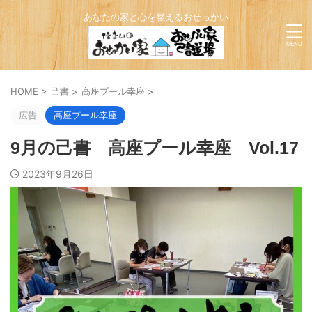
あなたの家と心を整えるおせっかい
HOME
>
己書
>
高座プール幸座
>
広告
高座プール幸座
9月の己書 高座プール幸座 Vol.17
2023年9月26日