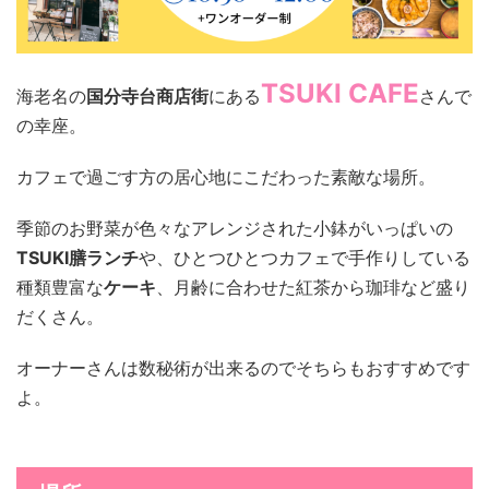
TSUKI CAFE
海老名の
国分寺台商店街
にある
さんで
の幸座。
カフェで過ごす方の居心地にこだわった素敵な場所。
季節のお野菜が色々なアレンジされた小鉢がいっぱいの
TSUKI膳ランチ
や、ひとつひとつカフェで手作りしている
種類豊富な
ケーキ
、月齢に合わせた紅茶から珈琲など盛り
だくさん。
オーナーさんは数秘術が出来るのでそちらもおすすめです
よ。