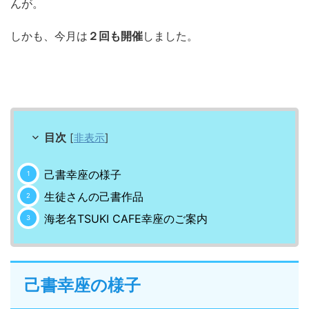
んが。
しかも、今月は
２回も開催
しました。
目次
[
非表示
]
己書幸座の様子
生徒さんの己書作品
海老名TSUKI CAFE幸座のご案内
幸座の様子
己書