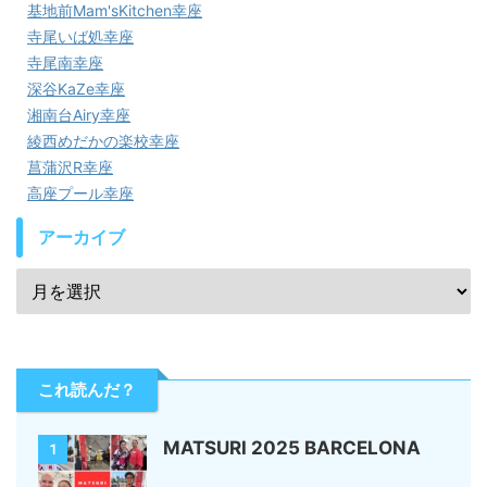
基地前Mam'sKitchen幸座
寺尾いば処幸座
寺尾南幸座
深谷KaZe幸座
湘南台Airy幸座
綾西めだかの楽校幸座
菖蒲沢R幸座
高座プール幸座
アーカイブ
これ読んだ？
MATSURI 2025 BARCELONA
1