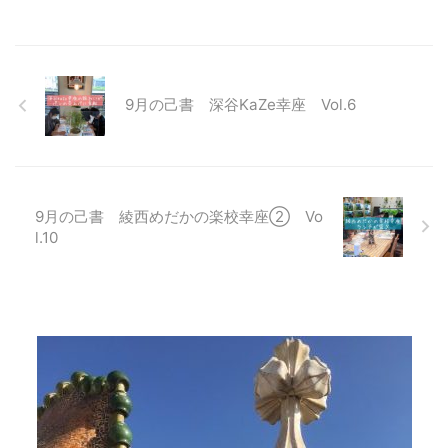
9月の己書 深谷KaZe幸座 Vol.6
9月の己書 綾西めだかの楽校幸座② Vo
l.10