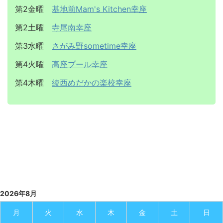
第2金曜
基地前Mam's Kitchen幸座
第2土曜
寺尾南幸座
第3水曜
さがみ野sometime幸座
第4火曜
高座プール幸座
第4木曜
綾西めだかの楽校幸座
2026年8月
月
火
水
木
金
土
日