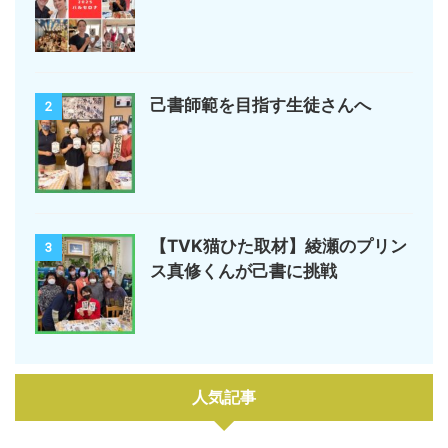
己書師範を目指す生徒さんへ
2
【TVK猫ひた取材】綾瀬のプリン
3
ス真修くんが己書に挑戦
人気記事