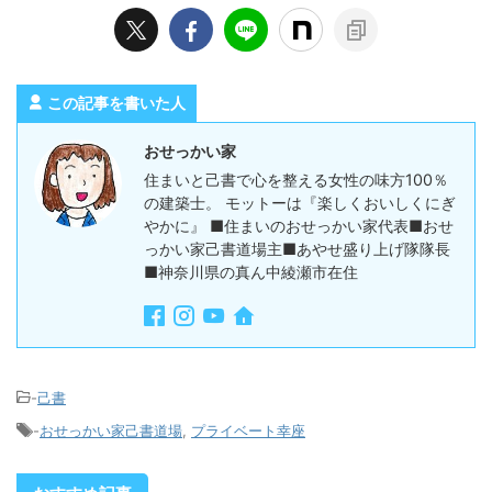
この記事を書いた人
おせっかい家
住まいと己書で心を整える女性の味方100％
の建築士。 モットーは『楽しくおいしくにぎ
やかに』 ■住まいのおせっかい家代表■おせ
っかい家己書道場主■あやせ盛り上げ隊隊長
■神奈川県の真ん中綾瀬市在住
-
己書
-
おせっかい家己書道場
,
プライベート幸座