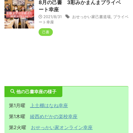
8月の己書 3彩みかまんまプライベ
ート幸座
2021/8/31
おせっかい家己書道場
,
プライベ
ート幸座
己書
他の己書幸座の様子
第1月曜
上土棚はなね幸座
第1木曜
綾西めだかの楽校幸座
第2火曜
おせっかい家オンライン幸座