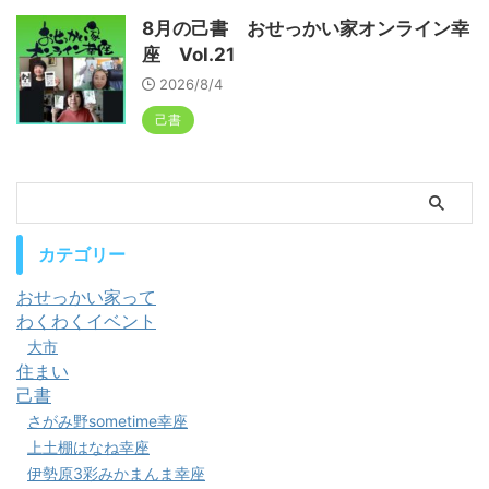
8月の己書 おせっかい家オンライン幸
座 Vol.21
2026/8/4
己書
カテゴリー
おせっかい家って
わくわくイベント
大市
住まい
己書
さがみ野sometime幸座
上土棚はなね幸座
伊勢原3彩みかまんま幸座