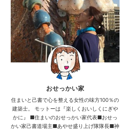
おせっかい家
住まいと己書で心を整える女性の味方100％の
建築士。 モットーは『楽しくおいしくにぎや
かに』 ■住まいのおせっかい家代表■おせっ
かい家己書道場主■あやせ盛り上げ隊隊長■神