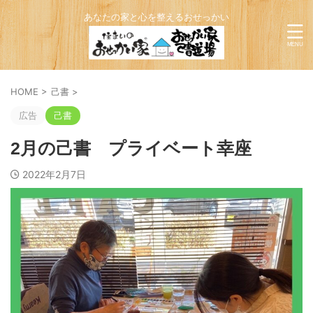
あなたの家と心を整えるおせっかい
HOME
>
己書
>
広告
己書
2月の己書 プライベート幸座
2022年2月7日