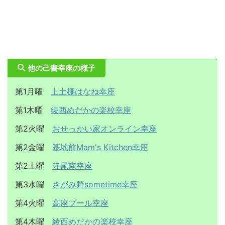
他の己書幸座の様子
第1月曜
上土棚はなね幸座
第1木曜
綾西めだかの楽校幸座
第2火曜
おせっかい家オンライン幸座
第2金曜
基地前Mam's Kitchen幸座
第2土曜
寺尾南幸座
第3水曜
さがみ野sometime幸座
第4火曜
高座プール幸座
第4木曜
綾西めだかの楽校幸座