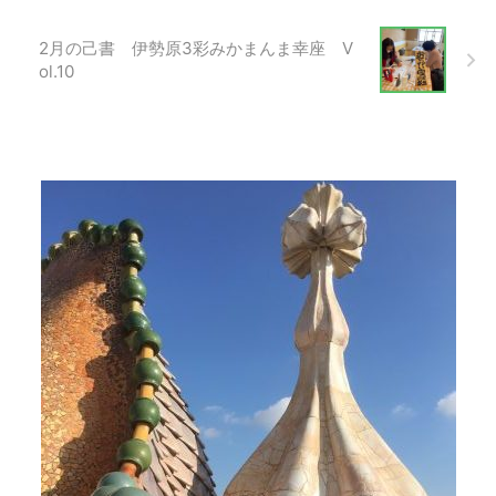
2月の己書 伊勢原3彩みかまんま幸座 V
ol.10