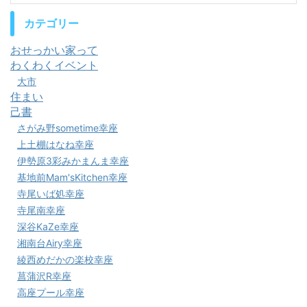
カテゴリー
おせっかい家って
わくわくイベント
大市
住まい
己書
さがみ野sometime幸座
上土棚はなね幸座
伊勢原3彩みかまんま幸座
基地前Mam'sKitchen幸座
寺尾いば処幸座
寺尾南幸座
深谷KaZe幸座
湘南台Airy幸座
綾西めだかの楽校幸座
菖蒲沢R幸座
高座プール幸座