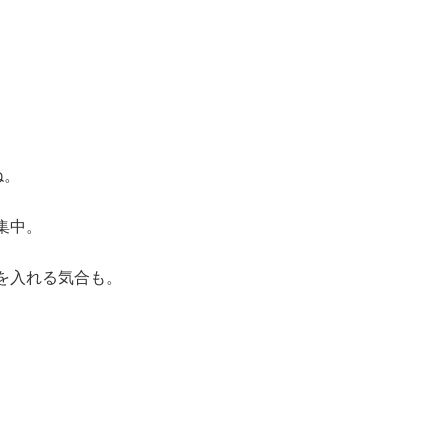
ね。
集中。
を入れる気合も。