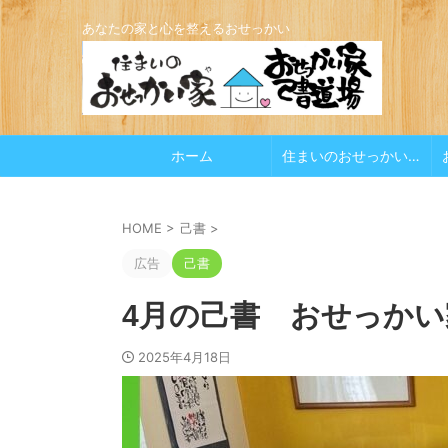
あなたの家と心を整えるおせっかい
ホーム
住まいのおせっかい家
HOME
>
己書
>
広告
己書
4月の己書 おせっかい家
2025年4月18日