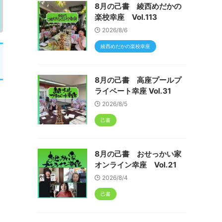
8月の己書 綾西めだかの
楽校幸座 Vol.113
2026/8/6
綾西めだかの楽校幸座
8月の己書 高座プールプ
ライベート幸座 Vol.31
2026/8/5
己書
8月の己書 おせっかい家
オンライン幸座 Vol.21
2026/8/4
己書