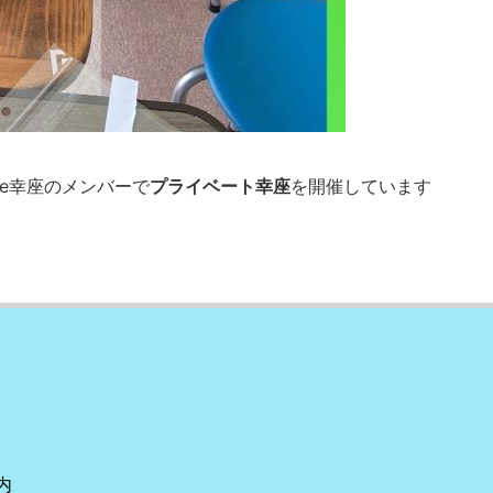
Ze幸座のメンバーで
プライベート幸座
を開催しています
内