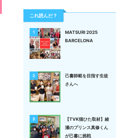
これ読んだ？
MATSURI 2025
1
BARCELONA
己書師範を目指す生徒
2
さんへ
【TVK猫ひた取材】綾
3
瀬のプリンス真修くん
が己書に挑戦