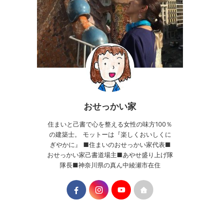
おせっかい家
住まいと己書で心を整える女性の味方100％
の建築士。 モットーは『楽しくおいしくに
ぎやかに』 ■住まいのおせっかい家代表■
おせっかい家己書道場主■あやせ盛り上げ隊
隊長■神奈川県の真ん中綾瀬市在住