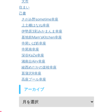
大市
住まい
己書
さがみ野sometime幸座
上土棚はなね幸座
伊勢原3彩みかまんま幸座
基地前Mam'sKitchen幸座
寺尾いば処幸座
寺尾南幸座
深谷KaZe幸座
湘南台Airy幸座
綾西めだかの楽校幸座
菖蒲沢R幸座
高座プール幸座
アーカイブ