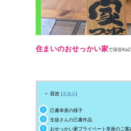
住まいのおせっかい家
で深谷Ka
目次
[
非表示
]
己書幸座の様子
生徒さんの己書作品
おせっかい家プライベート幸座のご案