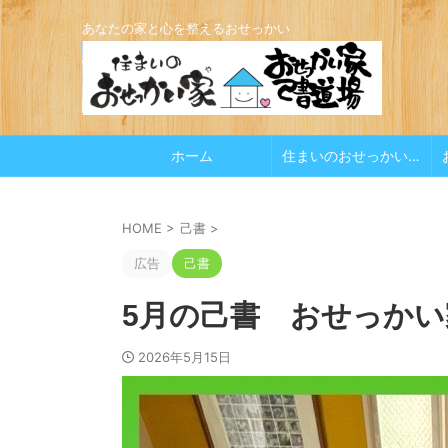
あなたの家と心を整えるおせっかい
ホーム
住まいのおせっかい家
HOME
>
己書
>
広告
己書
5月の己書 おせっかい家
2026年5月15日