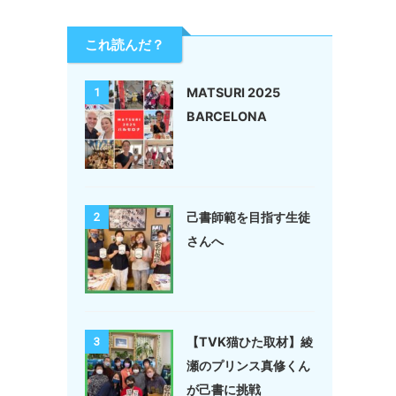
これ読んだ？
MATSURI 2025
1
BARCELONA
己書師範を目指す生徒
2
さんへ
【TVK猫ひた取材】綾
3
瀬のプリンス真修くん
が己書に挑戦