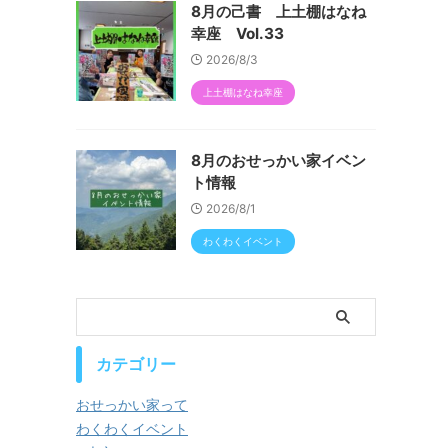
8月の己書 上土棚はなね
幸座 Vol.33
2026/8/3
上土棚はなね幸座
8月のおせっかい家イベン
ト情報
2026/8/1
わくわくイベント
カテゴリー
おせっかい家って
わくわくイベント