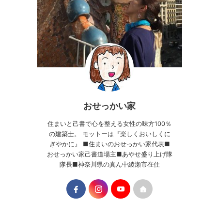
おせっかい家
住まいと己書で心を整える女性の味方100％
の建築士。 モットーは『楽しくおいしくに
ぎやかに』 ■住まいのおせっかい家代表■
おせっかい家己書道場主■あやせ盛り上げ隊
隊長■神奈川県の真ん中綾瀬市在住