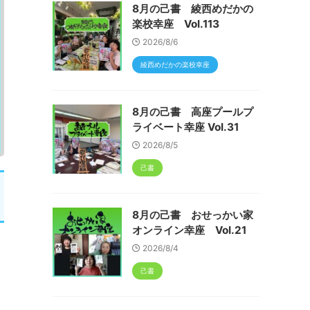
8月の己書 綾西めだかの
楽校幸座 Vol.113
2026/8/6
綾西めだかの楽校幸座
8月の己書 高座プールプ
ライベート幸座 Vol.31
2026/8/5
己書
8月の己書 おせっかい家
オンライン幸座 Vol.21
2026/8/4
己書