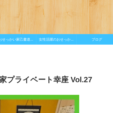
おせっかい家己書道場
女性活躍のおせっかい
ブログ
プライベート幸座 Vol.27