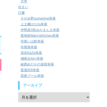
大市
住まい
己書
さがみ野sometime幸座
上土棚はなね幸座
伊勢原3彩みかまんま幸座
基地前Mam'sKitchen幸座
寺尾いば処幸座
寺尾南幸座
深谷KaZe幸座
湘南台Airy幸座
綾西めだかの楽校幸座
菖蒲沢R幸座
高座プール幸座
アーカイブ