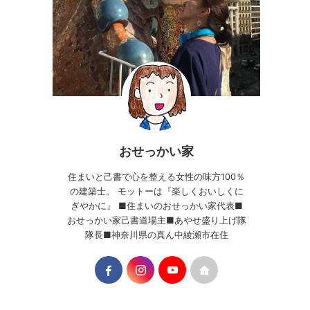
おせっかい家
住まいと己書で心を整える女性の味方100％
の建築士。 モットーは『楽しくおいしくに
ぎやかに』 ■住まいのおせっかい家代表■
おせっかい家己書道場主■あやせ盛り上げ隊
隊長■神奈川県の真ん中綾瀬市在住