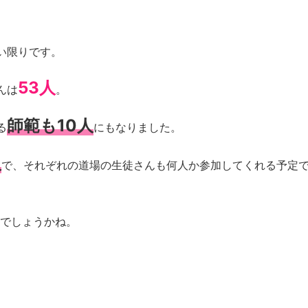
い限りです。
53人
んは
。
師範も10人
る
にもなりました。
人
で、それぞれの道場の生徒さんも何人か参加してくれる予定
るでしょうかね。