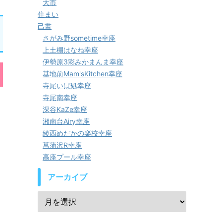
大市
住まい
己書
さがみ野sometime幸座
上土棚はなね幸座
伊勢原3彩みかまんま幸座
基地前Mam'sKitchen幸座
寺尾いば処幸座
寺尾南幸座
深谷KaZe幸座
湘南台Airy幸座
綾西めだかの楽校幸座
菖蒲沢R幸座
高座プール幸座
アーカイブ