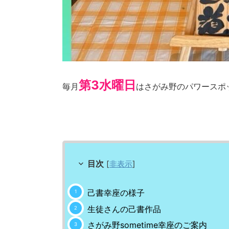
第3水曜日
毎月
はさがみ野のパワースポッ
目次
[
非表示
]
己書幸座の様子
生徒さんの己書作品
さがみ野sometime幸座のご案内