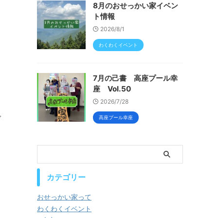
8月のおせっかい家イベン
ト情報
2026/8/1
わくわくイベント
7月の己書 高座プール幸
座 Vol.50
2026/7/28
で
高座プール幸座
カテゴリー
おせっかい家って
わくわくイベント