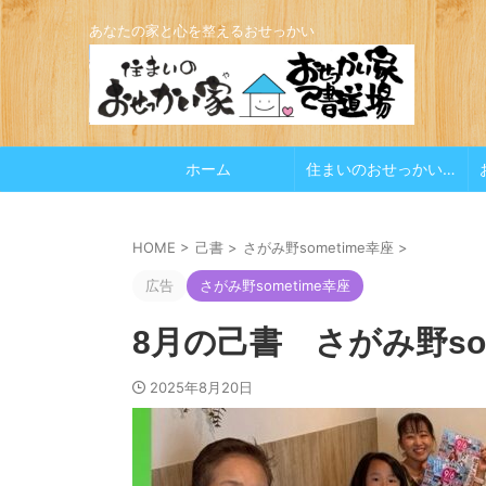
あなたの家と心を整えるおせっかい
ホーム
住まいのおせっかい家
HOME
>
己書
>
さがみ野sometime幸座
>
広告
さがみ野sometime幸座
8月の己書 さがみ野some
2025年8月20日