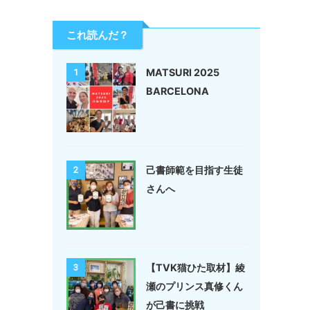
これ読んだ？
MATSURI 2025
1
BARCELONA
己書師範を目指す生徒
2
さんへ
【TVK猫ひた取材】綾
3
瀬のプリンス真修くん
が己書に挑戦