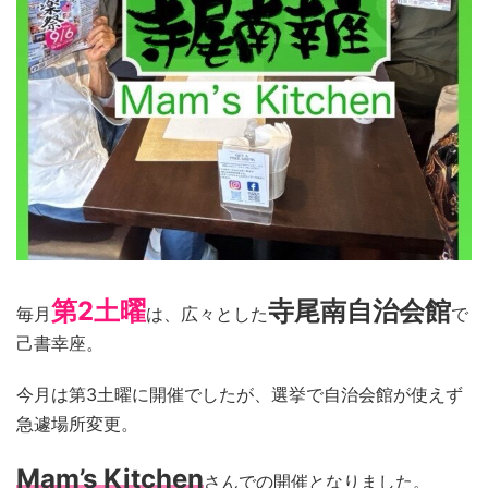
第2土曜
寺尾南自治会館
毎月
は、広々とした
で
己書幸座。
今月は第3土曜に開催でしたが、選挙で自治会館が使えず
急遽場所変更。
Mam’s Kitchen
さんでの開催となりました。