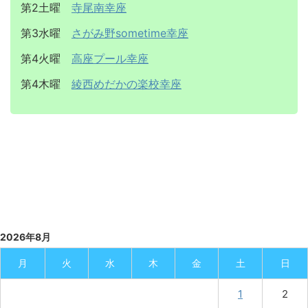
第2土曜
寺尾南幸座
第3水曜
さがみ野sometime幸座
第4火曜
高座プール幸座
第4木曜
綾西めだかの楽校幸座
2026年8月
月
火
水
木
金
土
日
1
2