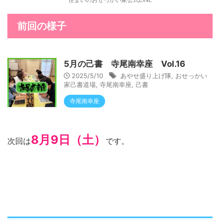
前回の様子
5月の己書 寺尾南幸座 Vol.16
2025/5/10
あやせ盛り上げ隊
,
おせっかい
家己書道場
,
寺尾南幸座
,
己書
寺尾南幸座
8月9日（土）
次回は
です。