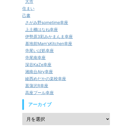
大市
住まい
己書
さがみ野sometime幸座
上土棚はなね幸座
伊勢原3彩みかまんま幸座
基地前Mam'sKitchen幸座
寺尾いば処幸座
寺尾南幸座
深谷KaZe幸座
湘南台Airy幸座
綾西めだかの楽校幸座
菖蒲沢R幸座
高座プール幸座
アーカイブ