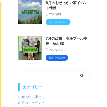
8月のおせっかい家イベン
ト情報
2026/8/1
わくわくイベント
7月の己書 高座プール幸
座 Vol.50
2026/7/28
高座プール幸座
カテゴリー
おせっかい家って
わくわくイベント