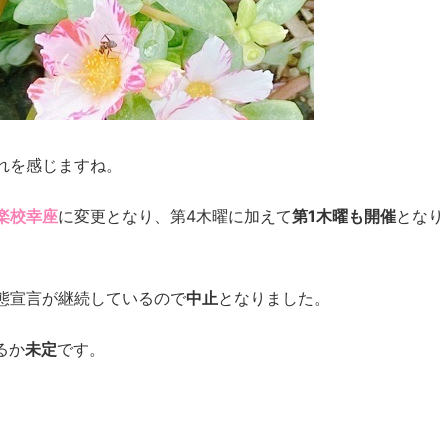
れを感じますね。
楽校幸座
に変更となり、第4木曜に加えて
第1木曜も開催
となり
態宣言が継続しているので
中止
となりました。
るか
未定
です。