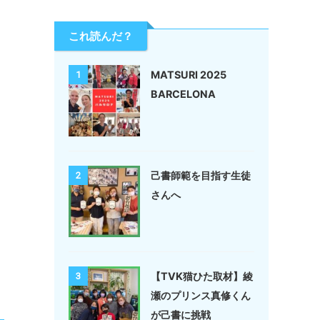
これ読んだ？
MATSURI 2025
1
BARCELONA
己書師範を目指す生徒
2
さんへ
【TVK猫ひた取材】綾
3
瀬のプリンス真修くん
が己書に挑戦