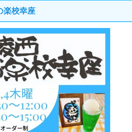
の楽校幸座