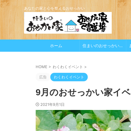
あなたの家と心を整えるおせっかい
ホーム
住まいのおせっかい家
HOME
>
わくわくイベント
>
広告
わくわくイベント
9月のおせっかい家イ
2021年9月1日