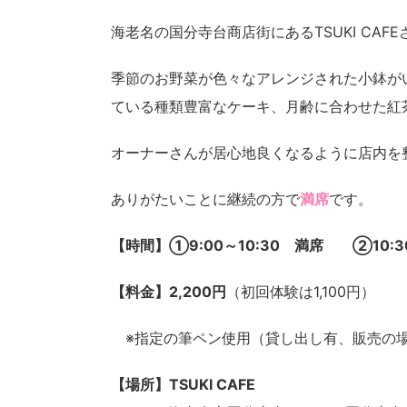
海老名の国分寺台商店街にあるTSUKI CAF
季節のお野菜が色々なアレンジされた小鉢がい
ている種類豊富なケーキ、月齢に合わせた紅
オーナーさんが居心地良くなるように店内を
ありがたいことに継続の方で
満席
です。
【時間】➀9:00～10:30 満席 ②10:30
【料金】2,200円
（初回体験は1,100円）
※指定の筆ペン使用（貸し出し有、販売の場合
【場所】TSUKI CAFE