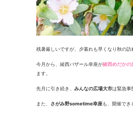
残暑厳しいですが、夕暮れも早くなり秋の訪
今月から、綾西バザール幸座が
綾西めだかの
ます。
先月に引き続き、
みんなの広場大市
は緊急事
また、
さがみ野sometime幸座
も、開催でき