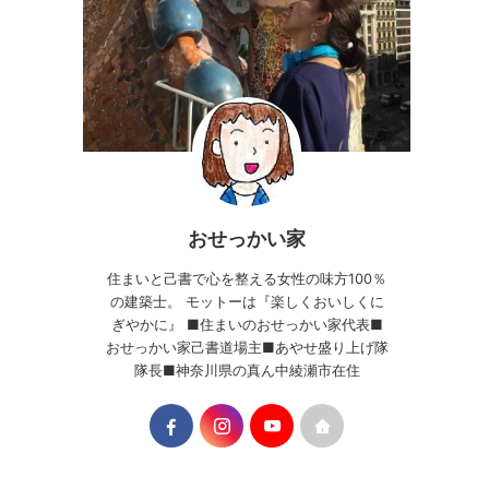
おせっかい家
住まいと己書で心を整える女性の味方100％
の建築士。 モットーは『楽しくおいしくに
ぎやかに』 ■住まいのおせっかい家代表■
おせっかい家己書道場主■あやせ盛り上げ隊
隊長■神奈川県の真ん中綾瀬市在住