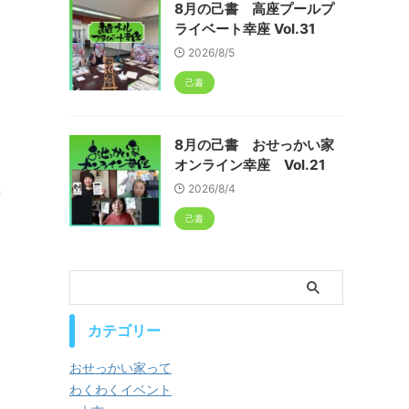
8月の己書 高座プールプ
ライベート幸座 Vol.31
2026/8/5
己書
8月の己書 おせっかい家
オンライン幸座 Vol.21
催
2026/8/4
く
己書
カテゴリー
おせっかい家って
わくわくイベント