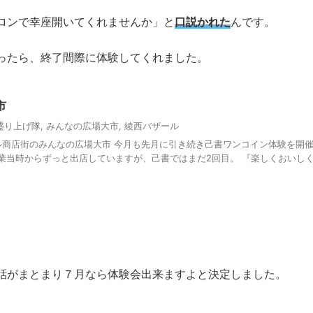
ロンで幸座開いてくれませんか」と
口説かれた
んです。
ったら、終了間際に体験してくれました。
市
盛り上げ隊
,
みんなの広場大市
,
綾西バザール
ル商店街のみんなの広場大市 今月も先月に引き続き己書ワンコイン体験を開
の創業当時からずっと出店していますが、己書ではまだ2回目。 『楽しくおいし
話がまとまり７月なら体験会出来ますよと決定しました。