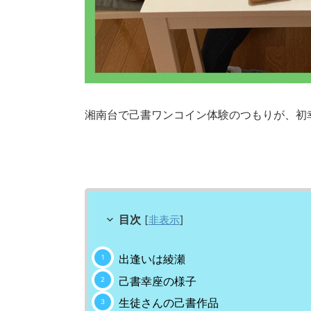
湘南台で己書ワンコイン体験のつもりが、初
目次
[
非表示
]
出逢いは綾瀬
己書幸座の様子
生徒さんの己書作品