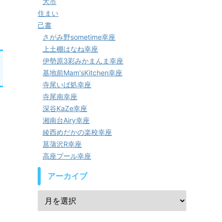
大市
住まい
己書
さがみ野sometime幸座
上土棚はなね幸座
伊勢原3彩みかまんま幸座
基地前Mam'sKitchen幸座
寺尾いば処幸座
寺尾南幸座
深谷KaZe幸座
湘南台Airy幸座
綾西めだかの楽校幸座
菖蒲沢R幸座
高座プール幸座
アーカイブ