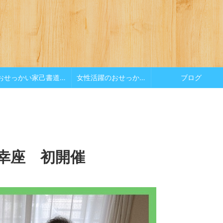
おせっかい家己書道場
女性活躍のおせっかい
ブログ
y幸座 初開催