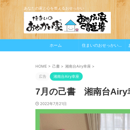
あなたの家と心を整えるおせっかい
ホーム
住まいのおせっかい家
HOME
>
己書
>
湘南台Airy幸座
>
広告
湘南台Airy幸座
7月の己書 湘南台Air
2022年7月21日