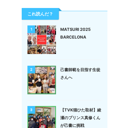
これ読んだ？
MATSURI 2025
1
BARCELONA
己書師範を目指す生徒
2
さんへ
【TVK猫ひた取材】綾
3
瀬のプリンス真修くん
が己書に挑戦