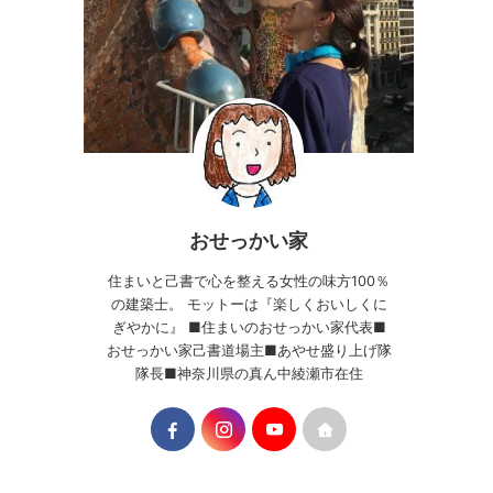
おせっかい家
住まいと己書で心を整える女性の味方100％
の建築士。 モットーは『楽しくおいしくに
ぎやかに』 ■住まいのおせっかい家代表■
おせっかい家己書道場主■あやせ盛り上げ隊
隊長■神奈川県の真ん中綾瀬市在住