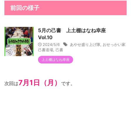
前回の様子
5月の己書 上土棚はなね幸座
Vol.10
2024/5/6
あやせ盛り上げ隊
,
おせっかい家
己書道場
,
己書
上土棚はなね幸座
7月1日（月）
次回は
です。