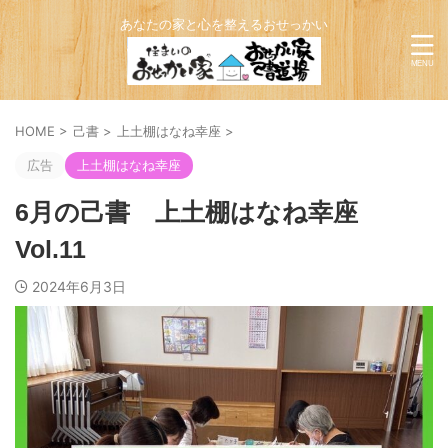
あなたの家と心を整えるおせっかい
HOME
>
己書
>
上土棚はなね幸座
>
広告
上土棚はなね幸座
6月の己書 上土棚はなね幸座
Vol.11
2024年6月3日