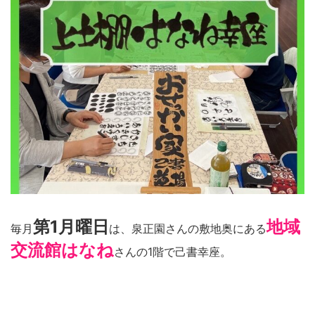
第1月曜日
地域
毎月
は、泉正園さんの敷地奥にある
交流館はなね
さんの1階で己書幸座。