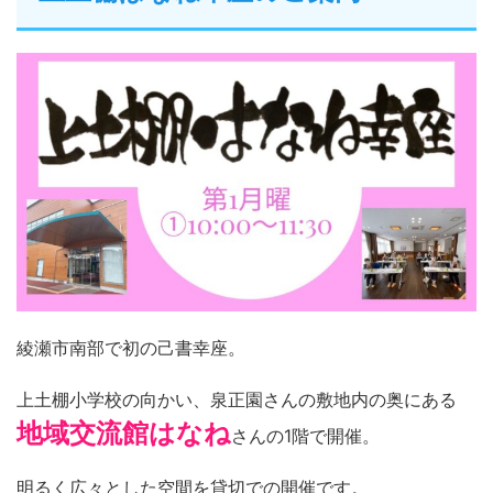
綾瀬市南部で初の己書幸座。
上土棚小学校の向かい、泉正園さんの敷地内の奥にある
地域交流館はなね
さんの1階で開催。
明るく広々とした空間を貸切での開催です。