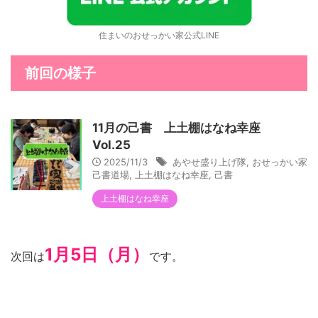
住まいのおせっかい家公式LINE
前回の様子
11月の己書 上土棚はなね幸座
Vol.25
2025/11/3
あやせ盛り上げ隊
,
おせっかい家
己書道場
,
上土棚はなね幸座
,
己書
上土棚はなね幸座
1月5日（月）
次回は
です。