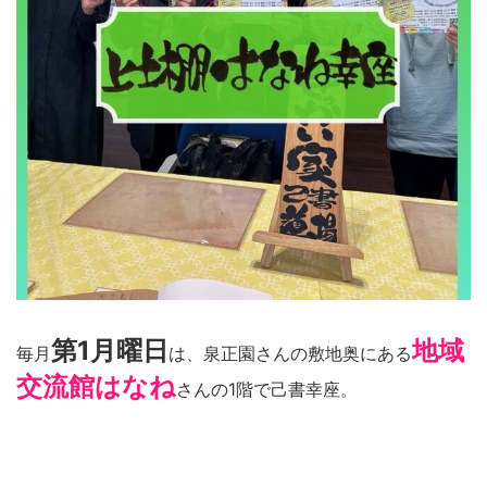
第1月曜日
地域
毎月
は、泉正園さんの敷地奥にある
交流館はなね
さんの1階で己書幸座。