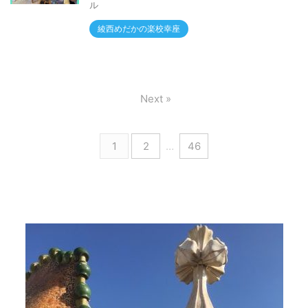
ル
綾西めだかの楽校幸座
Next »
1
2
…
46