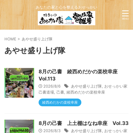
あなたの家と心を整えるおせっかい
HOME
>
あやせ盛り上げ隊
あやせ盛り上げ隊
8月の己書 綾西めだかの楽校幸座
Vol.113
2026/8/6
あやせ盛り上げ隊
,
おせっかい家
己書道場
,
己書
,
綾西めだかの楽校幸座
綾西めだかの楽校幸座
8月の己書 上土棚はなね幸座 Vol.33
2026/8/3
あやせ盛り上げ隊
,
おせっかい家