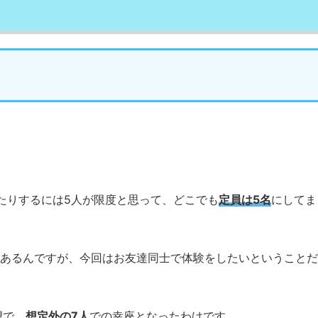
たりするには5人が限度と思って、どこでも
定員は5名
にしてま
はあるんですが、今回はお友達同士で体験をしたいということだ
望で、
想定外の7人
での幸座となったわけです。