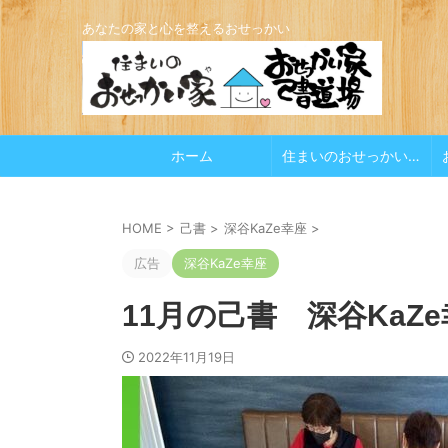
あなたの家と心を整えるおせっかい
ホーム
住まいのおせっかい家
HOME
>
己書
>
深谷KaZe幸座
>
広告
深谷KaZe幸座
11月の己書 深谷KaZe幸
2022年11月19日