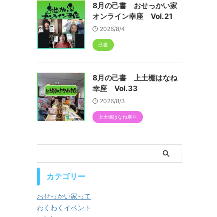
8月の己書 おせっかい家
オンライン幸座 Vol.21
2026/8/4
己書
8月の己書 上土棚はなね
幸座 Vol.33
2026/8/3
上土棚はなね幸座
カテゴリー
おせっかい家って
わくわくイベント