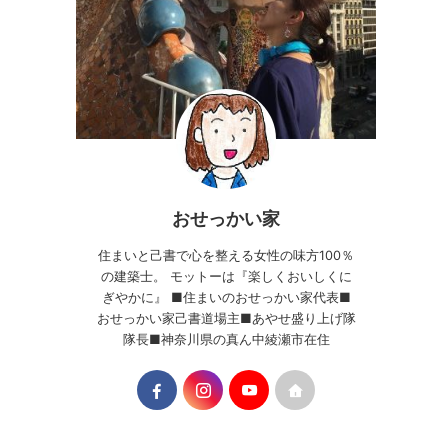
おせっかい家
住まいと己書で心を整える女性の味方100％
の建築士。 モットーは『楽しくおいしくに
ぎやかに』 ■住まいのおせっかい家代表■
おせっかい家己書道場主■あやせ盛り上げ隊
隊長■神奈川県の真ん中綾瀬市在住