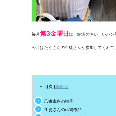
第3金曜日
毎月
は、綾瀬のおいしいパン
今月はたくさんの生徒さんが参加してくれて
目次
[
非表示
]
己書幸座の様子
生徒さんの己書作品