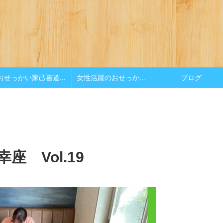
おせっかい家己書道場
女性活躍のおせっかい
ブログ
座 Vol.19