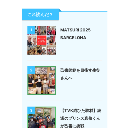
これ読んだ？
MATSURI 2025
1
BARCELONA
己書師範を目指す生徒
2
さんへ
【TVK猫ひた取材】綾
3
瀬のプリンス真修くん
が己書に挑戦