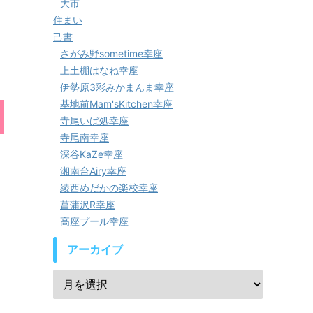
大市
住まい
己書
さがみ野sometime幸座
上土棚はなね幸座
伊勢原3彩みかまんま幸座
基地前Mam'sKitchen幸座
寺尾いば処幸座
寺尾南幸座
深谷KaZe幸座
湘南台Airy幸座
綾西めだかの楽校幸座
菖蒲沢R幸座
高座プール幸座
アーカイブ