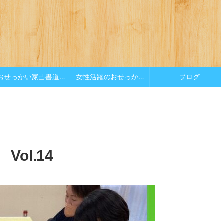
おせっかい家己書道場
女性活躍のおせっかい
ブログ
ol.14