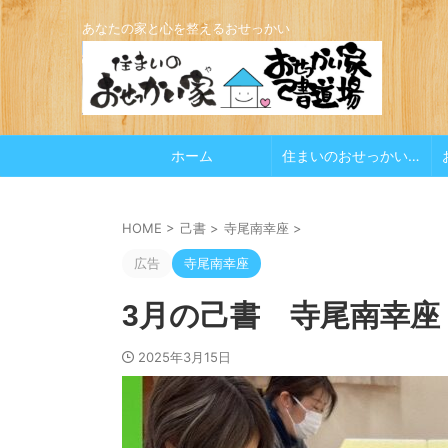
あなたの家と心を整えるおせっかい
ホーム
住まいのおせっかい家
HOME
>
己書
>
寺尾南幸座
>
広告
寺尾南幸座
3月の己書 寺尾南幸座 V
2025年3月15日