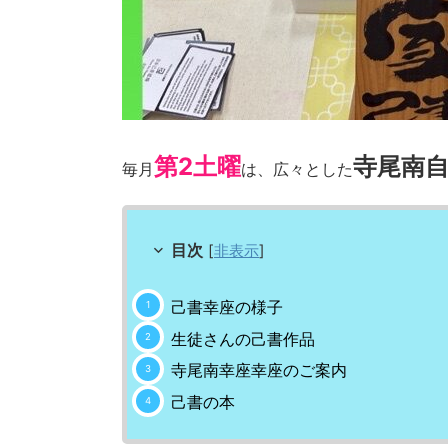
第2土曜
寺尾南
毎月
は、広々とした
目次
[
非表示
]
己書幸座の様子
生徒さんの己書作品
寺尾南幸座幸座のご案内
己書の本