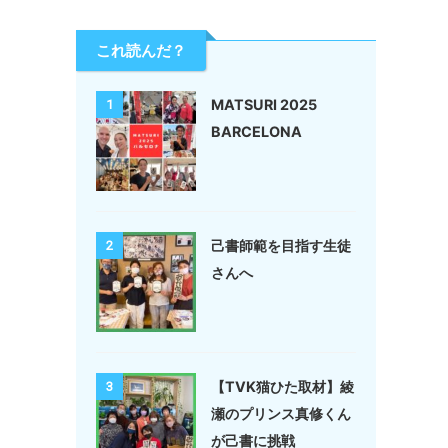
これ読んだ？
MATSURI 2025
1
BARCELONA
己書師範を目指す生徒
2
さんへ
【TVK猫ひた取材】綾
3
瀬のプリンス真修くん
が己書に挑戦