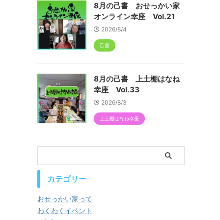
8月の己書 おせっかい家
オンライン幸座 Vol.21
2026/8/4
己書
8月の己書 上土棚はなね
幸座 Vol.33
2026/8/3
上土棚はなね幸座
カテゴリー
おせっかい家って
わくわくイベント