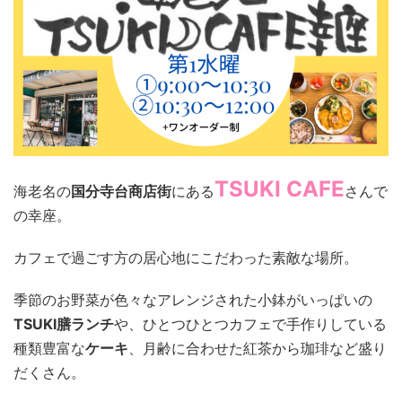
TSUKI CAFE
海老名の
国分寺台商店街
にある
さんで
の幸座。
カフェで過ごす方の居心地にこだわった素敵な場所。
季節のお野菜が色々なアレンジされた小鉢がいっぱいの
TSUKI膳ランチ
や、ひとつひとつカフェで手作りしている
種類豊富な
ケーキ
、月齢に合わせた紅茶から珈琲など盛り
だくさん。