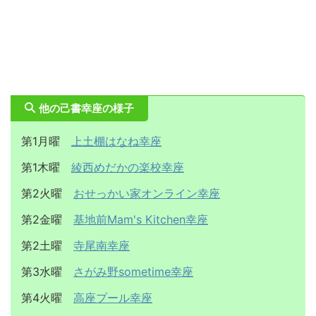
他の己書幸座の様子
第1月曜
上土棚はなね幸座
第1木曜
綾西めだかの楽校幸座
第2火曜
おせっかい家オンライン幸座
第2金曜
基地前Mam's Kitchen幸座
第2土曜
寺尾南幸座
第3水曜
さがみ野sometime幸座
第4火曜
高座プール幸座