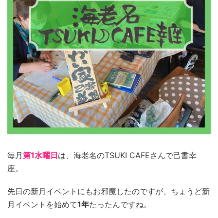
毎月
第1水曜日
は、海老名のTSUKI CAFEさんで己書幸
座。
先日の新月イベントにもお邪魔したのですが、ちょうど新
月イベントを始めて
1年
たったんですね。