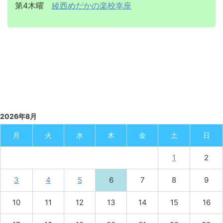
第4木曜
綾西めだかの楽校幸座
2026年8月
月
火
水
木
金
土
日
1
2
3
4
5
6
7
8
9
10
11
12
13
14
15
16