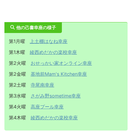
他の己書幸座の様子
第1月曜
上土棚はなね幸座
第1木曜
綾西めだかの楽校幸座
第2火曜
おせっかい家オンライン幸座
第2金曜
基地前Mam's Kitchen幸座
第2土曜
寺尾南幸座
第3水曜
さがみ野sometime幸座
第4火曜
高座プール幸座
第4木曜
綾西めだかの楽校幸座