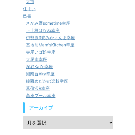
大市
住まい
己書
さがみ野sometime幸座
上土棚はなね幸座
伊勢原3彩みかまんま幸座
基地前Mam'sKitchen幸座
寺尾いば処幸座
寺尾南幸座
深谷KaZe幸座
湘南台Airy幸座
綾西めだかの楽校幸座
菖蒲沢R幸座
高座プール幸座
アーカイブ