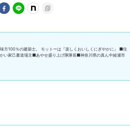
味方100％の建築士。 モットーは『楽しくおいしくにぎやかに』 ■住
かい家己書道場主■あやせ盛り上げ隊隊長■神奈川県の真ん中綾瀬市