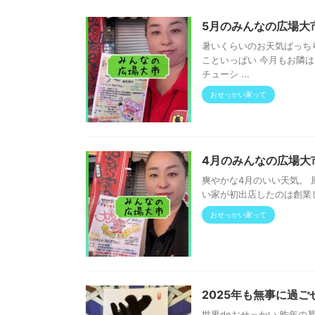
5月のみんなの広場大市 
暑いくらいのお天気ばっち
こといっぱい 今月もお隣
チューシ ...
おせっかい家って
4月のみんなの広場大市 
爽やかな4月のいい天気。 
い家が初出店したのは創業して
おせっかい家って
2025年も無事に過ご
世界deおせっかい 昨年の