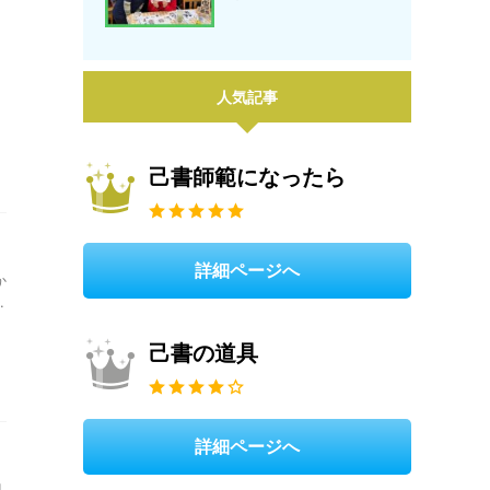
人気記事
己書師範になったら
詳細ページへ
か
.
己書の道具
詳細ページへ
目