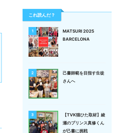
これ読んだ？
MATSURI 2025
1
BARCELONA
己書師範を目指す生徒
2
さんへ
【TVK猫ひた取材】綾
3
瀬のプリンス真修くん
が己書に挑戦