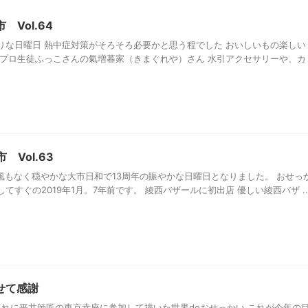
Vol.64
りな日曜日 熱中症対策がそろそろ必要かと思う程でした おいしいもの楽しい
はプロ生徒ふっこさんの氣増暮家（きまぐれや）さん 水引アクセサリーや、カ
Vol.63
風もなく穏やかな大市日和で13周年の賑やかな日曜日となりました。 おせっ
すぐの2019年1月。7年前です。 綾西バザールに初出店 優しい綾西バザ ..
せて感謝
暮れに平井師匠の東京幸座に参加して描いた世界deおせっかい これが今年の