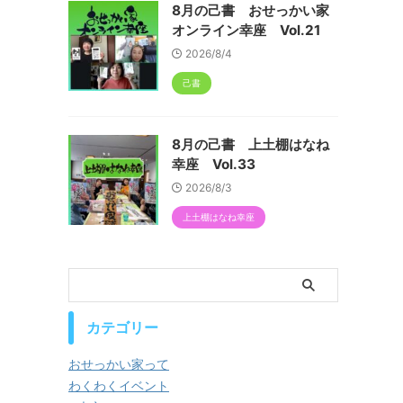
8月の己書 おせっかい家
オンライン幸座 Vol.21
2026/8/4
己書
8月の己書 上土棚はなね
幸座 Vol.33
2026/8/3
上土棚はなね幸座
カテゴリー
おせっかい家って
わくわくイベント