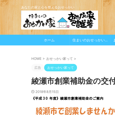
あなたの家と心を整えるおせっかい
ホーム
住まいのおせっかい家
HOME
>
おせっかい家って
>
広告
おせっかい家って
綾瀬市創業補助金の交
2018年8月15日