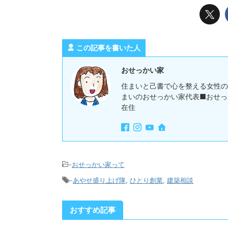
この記事を書いた人
おせっかい家
住まいと己書で心を整える女性の
まいのおせっかい家代表■おせっ
在住
-
おせっかい家って
-
あやせ盛り上げ隊
,
ひとり創業
,
建築相談
おすすめ記事