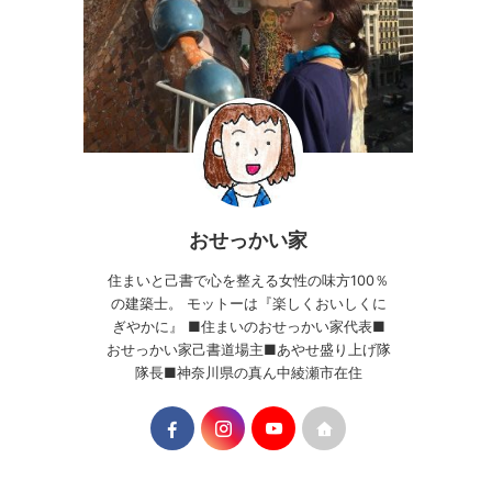
おせっかい家
住まいと己書で心を整える女性の味方100％
の建築士。 モットーは『楽しくおいしくに
ぎやかに』 ■住まいのおせっかい家代表■
おせっかい家己書道場主■あやせ盛り上げ隊
隊長■神奈川県の真ん中綾瀬市在住