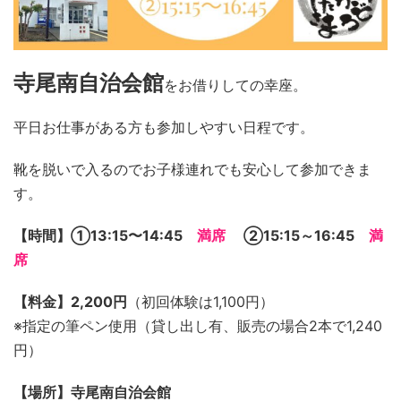
寺尾南自治会館
をお借りしての幸座。
平日お仕事がある方も参加しやすい日程です。
靴を脱いで入るのでお子様連れでも安心して参加できま
す。
【時間】➀13:15〜14:45
満席
②15:15～16:45
満
席
【料金】2,200円
（初回体験は1,100円）
※指定の筆ペン使用（貸し出し有、販売の場合2本で1,240
円）
【場所】寺尾南自治会館