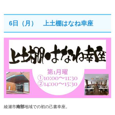
6日（月） 上土棚はなね幸座
綾瀬市
南部
地域での初の己書幸座。