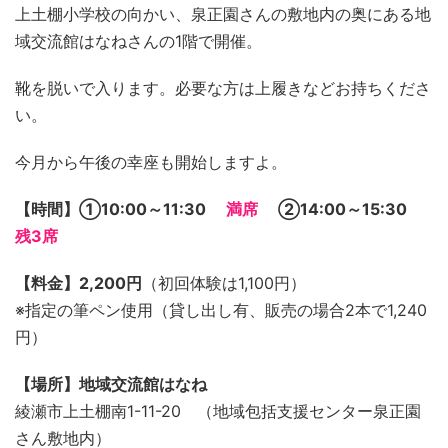
上土棚小学校の向かい、泉正園さんの敷地内の奥にある地
域交流館はなねさんの1階で開催。
靴を脱いで入ります。必要な方は上履きなどお持ちくださ
い。
今月から午後の幸座も開始しますよ。
【時間】➀10:00～11:30
満席
②14:00～15:30
残3席
【料金】2,200円
（初回体験は1,100円）
※指定の筆ペン使用（貸し出し有、販売の場合2本で1,240
円）
【場所】地域交流館はなね
綾瀬市上土棚南1-11-20 （地域包括支援センター泉正園
さん敷地内）