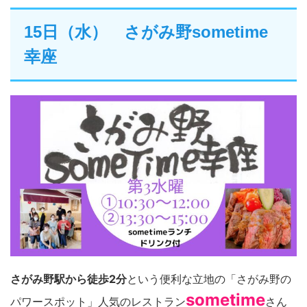
15日（水） さがみ野sometime
幸座
さがみ野駅から徒歩2分
という便利な立地の「さがみ野の
sometime
パワースポット」人気のレストラン
さん