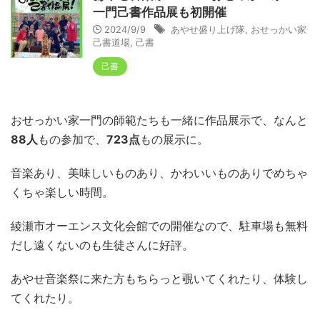
一門己書作品展も初開催
2024/9/9
あやせ盛り上げ隊
,
おせっかい家
己書道場
,
己書
己書
おせっかい家一門の師範たちも一緒に作品展示で、なんと
88人
もの参加で、
723点
もの展示に。
音楽あり、美味しいものあり、かわいいものありでめちゃ
くちゃ楽しい時間。
綾瀬市オーエンス文化会館での開催なので、駐車場も無料
だし遠くないのも生徒さんに好評。
あやせ音楽祭に来た方もちらっと覗いてくれたり、体験し
てくれたり。