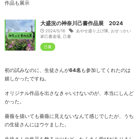
作品も展示
大盛況の神奈川己書作品展 2024
2024/5/16
あやせ盛り上げ隊
,
おせっかい
家己書道場
,
己書
己書
初の試みなのに、生徒さんが
64名
も参加してくれたのは
嬉しかったですね。
オリジナル作品を出さなきゃいけないのが、本当にしんど
かった。
薔薇を描いても薔薇に見えないなんて感じでしたが、うち
の生徒さんにはウケました。
生徒さんの作品を飾るコツなど、たくさん学びがありまし