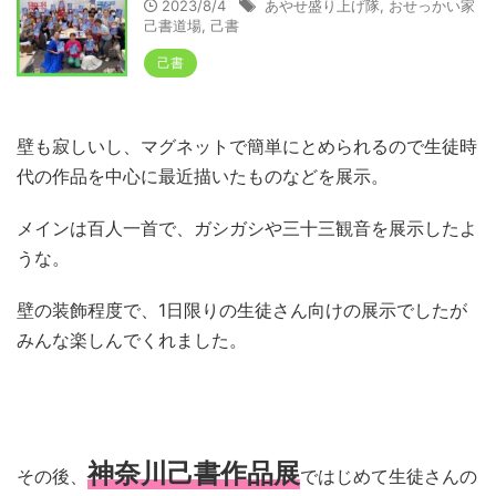
2023/8/4
あやせ盛り上げ隊
,
おせっかい家
己書道場
,
己書
己書
壁も寂しいし、マグネットで簡単にとめられるので生徒時
代の作品を中心に最近描いたものなどを展示。
メインは百人一首で、ガシガシや三十三観音を展示したよ
うな。
壁の装飾程度で、1日限りの生徒さん向けの展示でしたが
みんな楽しんでくれました。
神奈川己書作品展
その後、
ではじめて生徒さんの