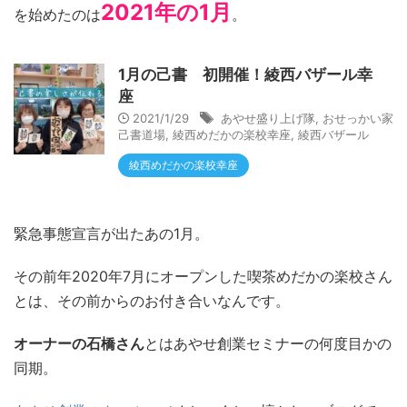
2021年の1月
を始めたのは
。
1月の己書 初開催！綾西バザール幸
座
2021/1/29
あやせ盛り上げ隊
,
おせっかい家
己書道場
,
綾西めだかの楽校幸座
,
綾西バザール
綾西めだかの楽校幸座
緊急事態宣言が出たあの1月。
その前年2020年7月にオープンした喫茶めだかの楽校さん
とは、その前からのお付き合いなんです。
オーナーの石橋さん
とはあやせ創業セミナーの何度目かの
同期。