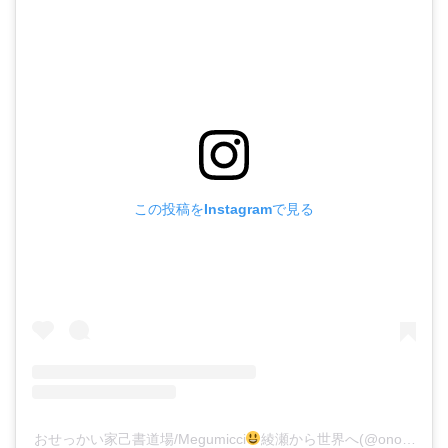
この投稿をInstagramで見る
おせっかい家己書道場/Megumicci
綾瀬から世界へ(@onoresyo.