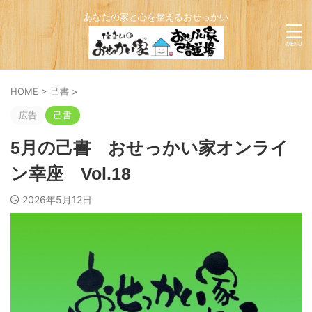
あなたの家と心を整えるおせっかい
HOME
>
己書
>
広告
己書
5月の己書 おせっかい家オンライ
ン幸座 Vol.18
2026年5月12日