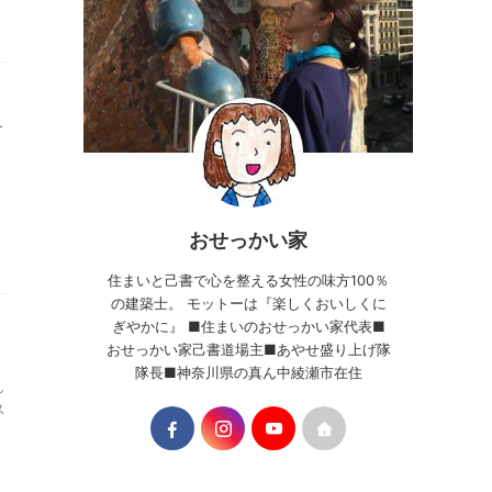
ー
おせっかい家
住まいと己書で心を整える女性の味方100％
の建築士。 モットーは『楽しくおいしくに
ぎやかに』 ■住まいのおせっかい家代表■
おせっかい家己書道場主■あやせ盛り上げ隊
隊長■神奈川県の真ん中綾瀬市在住
し
ス