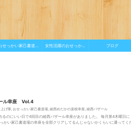
おせっかい家己書道場
女性活躍のおせっかい
ブログ
ル幸座 Vol.4
り上げ隊
,
おせっかい家己書道場
,
綾西めだかの楽校幸座
,
綾西バザール
めるのにいい日で4回目の綾西バザール幸座がありました。 毎月第4木曜日に
せっかい家己書道場の幸座を全部クリアしてるんじゃないかくらいに通ってく