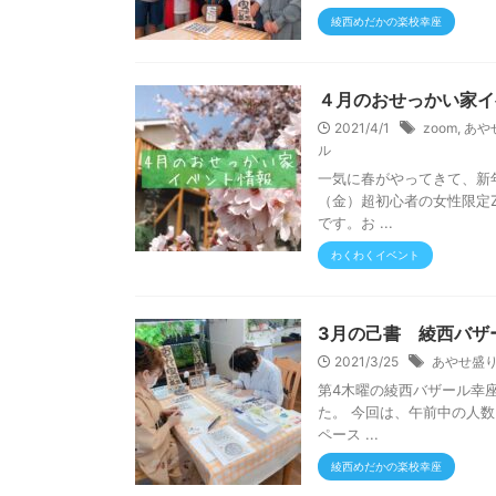
綾西めだかの楽校幸座
４月のおせっかい家イ
2021/4/1
zoom
,
あや
ル
一気に春がやってきて、新
（金）超初心者の女性限定Z
です。お ...
わくわくイベント
3月の己書 綾西バザー
2021/3/25
あやせ盛
第4木曜の綾西バザール幸
た。 今回は、午前中の人
ペース ...
綾西めだかの楽校幸座