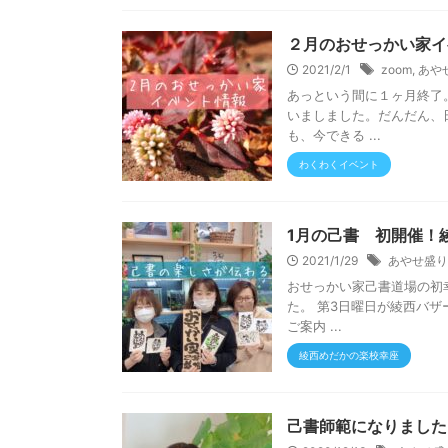
２月のおせっかい家イ
2021/2/1
zoom
,
あや
あっという間に１ヶ月終了
いましました。だんだん、
も、今できる ...
わくわくイベント
1月の己書 初開催！
2021/1/29
あやせ盛り
おせっかい家己書道場の初
た。 第3日曜日が綾西バ
ご案内 ...
綾西めだかの楽校幸座
己書師範になりました