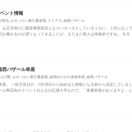
ベント情報
せ朝活
,
おせっかい家己書道場
,
ストアカ
,
綾西バザール
。お正月明けに緊急事態宣言となりバタバタとしているうちに、２月になっ
日が暮れるのが遅くなってきましたが、まだまだ寒さは本格的ですね。 今月
綾西バザール幸座
上げ隊
,
おせっかい家己書道場
,
綾西めだかの楽校幸座
,
綾西バザール
幸座。 一粒万倍日の、1月28日から始めると師範になる前から決定していま
ザール商店街のイベントみんなの広場大市なので、「来週幸座がありますよ」