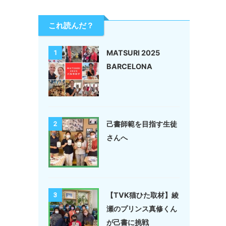
これ読んだ？
MATSURI 2025
1
BARCELONA
己書師範を目指す生徒
2
さんへ
【TVK猫ひた取材】綾
3
瀬のプリンス真修くん
が己書に挑戦