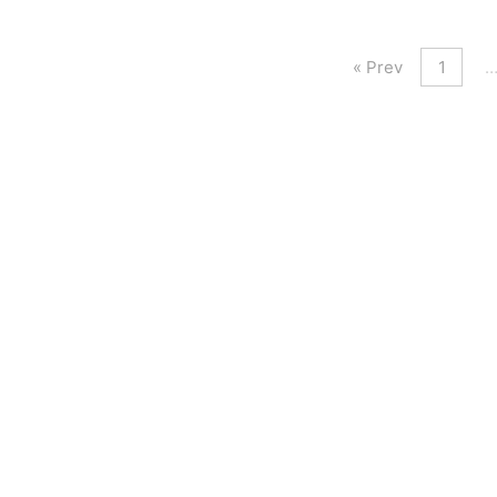
« Prev
1