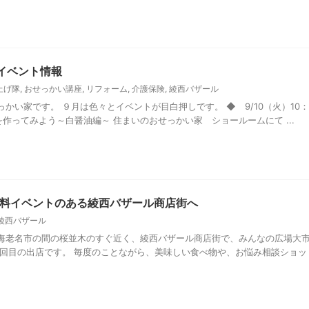
イベント情報
上げ隊
,
おせっかい講座
,
リフォーム
,
介護保険
,
綾西バザール
かい家です。 ９月は色々とイベントが目白押しです。 ◆ 9/10（火）10：
量を作ってみよう～白醤油編～ 住まいのおせっかい家 ショールームにて ...
料イベントのある綾西バザール商店街へ
綾西バザール
海老名市の間の桜並木のすぐ近く、綾西バザール商店街で、みんなの広場大
６回目の出店です。 毎度のことながら、美味しい食べ物や、お悩み相談ショッ