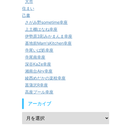
大市
住まい
己書
さがみ野sometime幸座
上土棚はなね幸座
伊勢原3彩みかまんま幸座
基地前Mam'sKitchen幸座
寺尾いば処幸座
寺尾南幸座
深谷KaZe幸座
湘南台Airy幸座
綾西めだかの楽校幸座
菖蒲沢R幸座
高座プール幸座
アーカイブ