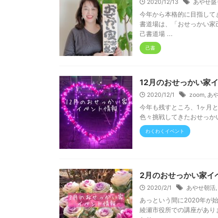
2020/12/13
あやせ盛
今年から本格的に目指して
書道場は、「おせっかい家
己書道場 ...
己書
12月のおせっかい家
2020/12/1
zoom
,
あ
今年も残すところ、1ヶ月と
色々挑戦してきたおせっかい家
わくわくイベント
2月のおせっかい家イ
2020/2/1
あやせ朝活
あっという間に2020年が
綾瀬市役所での講座があり