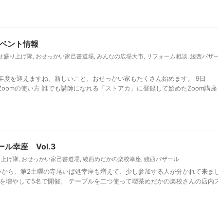
ベント情報
せ盛り上げ隊
,
おせっかい家己書道場
,
みんなの広場大市
,
リフォーム相談
,
綾西バザ
年度を迎えますね。新しいこと、おせっかい家もたくさん始めます。 9日
oomの使い方 誰でも講師になれる「ストアカ」に登録して始めたZoom講座
ル幸座 Vol.3
り上げ隊
,
おせっかい家己書道場
,
綾西めだかの楽校幸座
,
綾西バザール
座から、第2土曜の寺尾いば処幸座も増えて、少し参加する人が分かれて来ま
数を増やして5名で開催。 テーブルを二つ使って喫茶めだかの楽校さんの店内