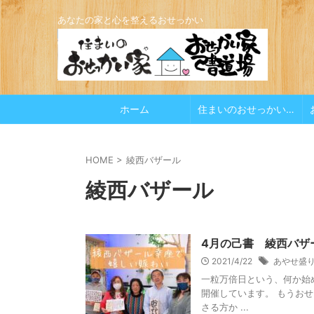
あなたの家と心を整えるおせっかい
ホーム
住まいのおせっかい家
HOME
>
綾西バザール
綾西バザール
4月の己書 綾西バザー
2021/4/22
あやせ盛
一粒万倍日という、何か始
開催しています。 もうお
さる方か ...