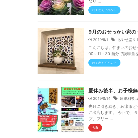
なり ...
わくわくイベント
9月のおせっかい家の
2019/9/1
あやせ盛り
こんにちは。住まいのおせっ
00～11：30 自分で調味
わくわくイベント
夏休み後半、お子様無
2019/8/14
建築相談
,
先月に引き続き、綾瀬市と
に出店します。 今回で、
プ、フリー ...
大市