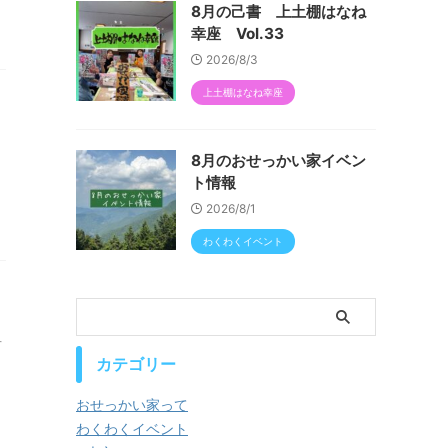
8月の己書 上土棚はなね
幸座 Vol.33
2026/8/3
上土棚はなね幸座
8月のおせっかい家イベン
ト情報
2026/8/1
わくわくイベント
市
カテゴリー
おせっかい家って
わくわくイベント