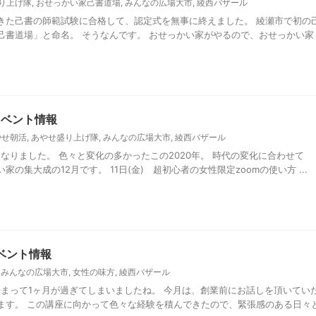
り上げ隊
,
おせっかい家己書道場
,
みんなの広場大市
,
綾西バザール
きた己書の師範試験に合格して、認定式を無事に終えました。 綾瀬市で初の
己書道場」と命名。 そうなんです。 おせっかい家がやるので、おせっかい家
イベント情報
やせ朝活
,
あやせ盛り上げ隊
,
みんなの広場大市
,
綾西バザール
なりました。 色々と変化の多かったこの2020年。 時代の変化に合わせて
の集大成の12月です。 11日(金) 超初心者の女性限定zoomの使い方 ...
ベント情報
,
みんなの広場大市
,
女性の味方
,
綾西バザール
始まって1ヶ月が過ぎてしまいましたね。 今月は、創業前にお話しを頂いてい
ます。 この講座に向かって色々な経験を積んできたので、緊張感のある日々