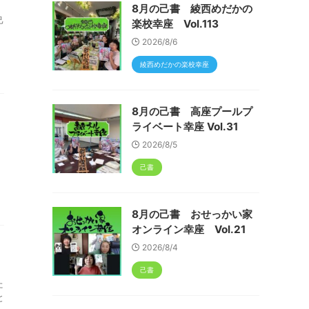
8月の己書 綾西めだかの
己
楽校幸座 Vol.113
2026/8/6
綾西めだかの楽校幸座
8月の己書 高座プールプ
ライベート幸座 Vol.31
2026/8/5
己書
8月の己書 おせっかい家
オンライン幸座 Vol.21
2026/8/4
己書
た
と