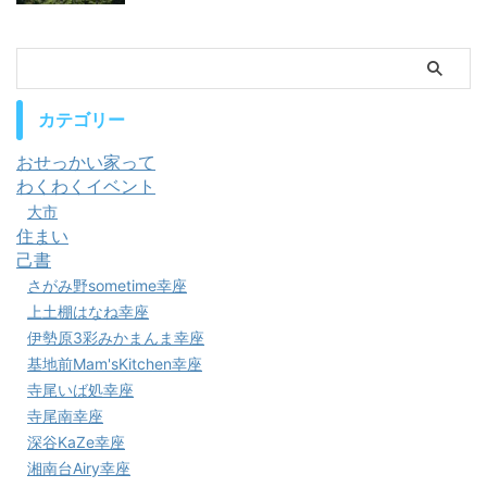
カテゴリー
おせっかい家って
わくわくイベント
大市
住まい
己書
さがみ野sometime幸座
上土棚はなね幸座
伊勢原3彩みかまんま幸座
基地前Mam'sKitchen幸座
寺尾いば処幸座
寺尾南幸座
深谷KaZe幸座
湘南台Airy幸座