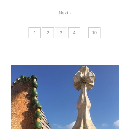
Next »
1
2
3
4
…
19