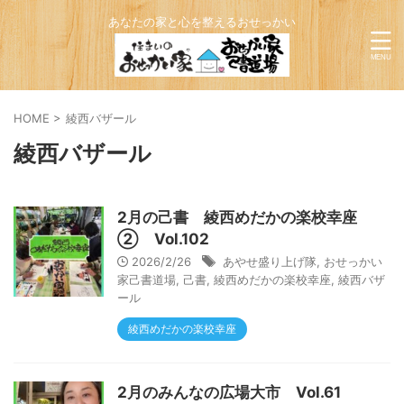
あなたの家と心を整えるおせっかい
HOME
>
綾西バザール
綾西バザール
2月の己書 綾西めだかの楽校幸座
② Vol.102
2026/2/26
あやせ盛り上げ隊
,
おせっかい
家己書道場
,
己書
,
綾西めだかの楽校幸座
,
綾西バザ
ール
綾西めだかの楽校幸座
2月のみんなの広場大市 Vol.61