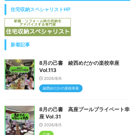
住宅収納スペシャリストHP
新着記事
8月の己書 綾西めだかの楽校幸座
Vol.113
2026/8/6
綾西めだかの楽校幸座
8月の己書 高座プールプライベート幸
座 Vol.31
2026/8/5
己書