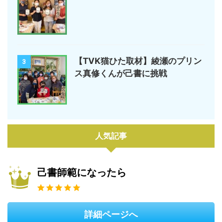
【TVK猫ひた取材】綾瀬のプリン
3
ス真修くんが己書に挑戦
人気記事
己書師範になったら
詳細ページへ