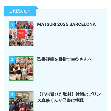
これ読んだ？
MATSURI 2025 BARCELONA
1
己書師範を目指す生徒さんへ
2
【TVK猫ひた取材】綾瀬のプリン
3
ス真修くんが己書に挑戦