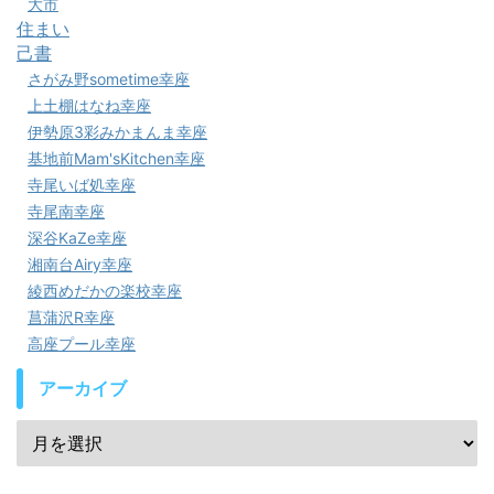
大市
住まい
己書
さがみ野sometime幸座
上土棚はなね幸座
伊勢原3彩みかまんま幸座
基地前Mam'sKitchen幸座
寺尾いば処幸座
寺尾南幸座
深谷KaZe幸座
湘南台Airy幸座
綾西めだかの楽校幸座
菖蒲沢R幸座
高座プール幸座
アーカイブ