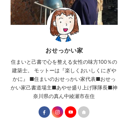
おせっかい家
住まいと己書で心を整える女性の味方100％の
建築士。 モットーは『楽しくおいしくにぎや
かに』 ■住まいのおせっかい家代表■おせっ
かい家己書道場主■あやせ盛り上げ隊隊長■神
奈川県の真ん中綾瀬市在住