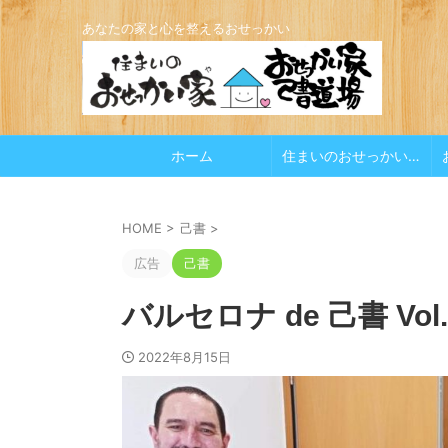
あなたの家と心を整えるおせっかい
ホーム
住まいのおせっかい家
HOME
>
己書
>
広告
己書
バルセロナ de 己書 V
2022年8月15日