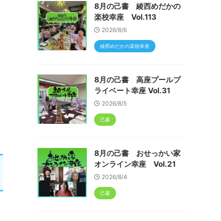
8月の己書 綾西めだかの
楽校幸座 Vol.113
2026/8/6
綾西めだかの楽校幸座
8月の己書 高座プールプ
ライベート幸座 Vol.31
2026/8/5
己書
8月の己書 おせっかい家
オンライン幸座 Vol.21
2026/8/4
己書