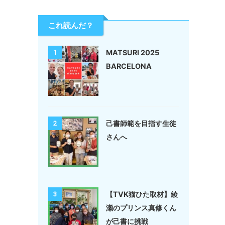
これ読んだ？
MATSURI 2025
1
BARCELONA
己書師範を目指す生徒
2
さんへ
【TVK猫ひた取材】綾
3
瀬のプリンス真修くん
が己書に挑戦