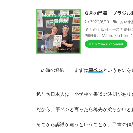
6月の己書 ブラジル料理店
2022/6/10
あやせ
６月の天赦日＋一粒万倍日とい
初開催。 Mam’s Kitch
基地前Mam'sKitchen幸座
この時の経験で、まずは
筆ペン
というものを
私たち日本人は、小学校で書道の時間があり
だから、筆ペンと言ったら穂先が柔らかいと
そこから認識が違うということが、己書の作