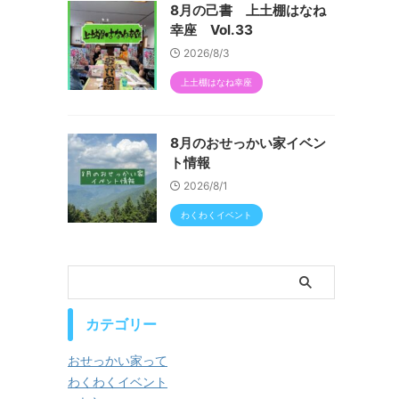
8月の己書 上土棚はなね
幸座 Vol.33
2026/8/3
上土棚はなね幸座
8月のおせっかい家イベン
ト情報
2026/8/1
わくわくイベント
カテゴリー
おせっかい家って
わくわくイベント