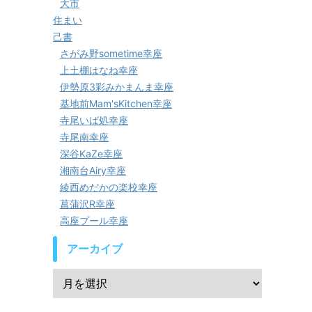
大市
住まい
己書
さがみ野sometime幸座
上土棚はなね幸座
伊勢原3彩みかまんま幸座
基地前Mam'sKitchen幸座
寺尾いば処幸座
寺尾南幸座
深谷KaZe幸座
湘南台Airy幸座
綾西めだかの楽校幸座
菖蒲沢R幸座
高座プール幸座
アーカイブ