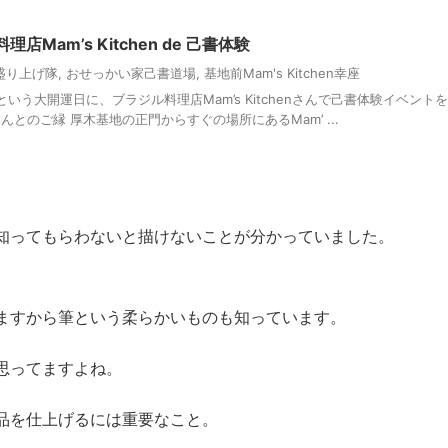
Mam’s Kitchen de 己書体験
盛り上げ隊
,
おせっかい家己書道場
,
基地前Mam's Kitchen幸座
う大開運日に、ブラジル料理店Mam’s Kitchenさんで己書体験イベントを
en さんとのご縁 厚木基地の正門からすぐの場所にあるMam’ ...
知ってもらわないと描けないことが分かっていました。
ますから筆という柔らかいものも知っています。
思ってますよね。
品を仕上げるには重要なこと。