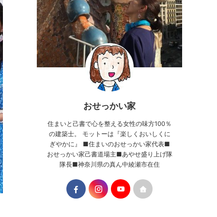
おせっかい家
住まいと己書で心を整える女性の味方100％
の建築士。 モットーは『楽しくおいしくに
ぎやかに』 ■住まいのおせっかい家代表■
おせっかい家己書道場主■あやせ盛り上げ隊
隊長■神奈川県の真ん中綾瀬市在住