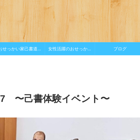
おせっかい家己書道場
女性活躍のおせっかい
ブログ
ol.7 〜己書体験イベント〜