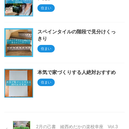
住まい
スペインタイルの階段で見分けくっ
きり
住まい
本気で家づくりする人絶対おすすめ
住まい
2月の己書 綾西めだかの楽校幸座 Vol.3