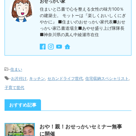
おせっかい家
住まいと己書で心を整える女性の味方100％
の建築士。 モットーは『楽しくおいしくにぎ
やかに』 ■住まいのおせっかい家代表■おせ
っかい家己書道場主■あやせ盛り上げ隊隊長
■神奈川県の真ん中綾瀬市在住
-
住まい
-
お片付け
,
キッチン
,
セカンドライフ世代
,
住宅収納スペシャリスト
,
子育て世代
おすすめ記事
おや！親！おせっかいセミナー無事
に開催